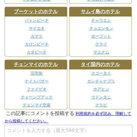
プーケットのホテル
サムイ島のホテル
パトンビーチ
チャウエン
マイカオ
チョエンモン
カマラ
ボープット
カロンビーチ
ラマイ
カタビーチ
マエナム
チェンマイのホテル
タイ国内のホテル
旧市街
スコータイ
ナイトバザー
カンチャナブリ
ファイゲオ
ホアヒン
チャーンプアック
ウドンタニ
チェンマイ空港
クラビ