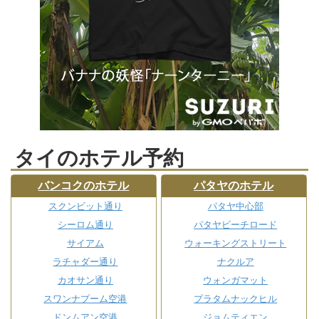
タイのホテル予約
バンコクのホテル
パタヤのホテル
スクンビット通り
パタヤ中心部
シーロム通り
パタヤビーチロード
サイアム
ウォーキングストリート
ラチャダー通り
ナクルア
カオサン通り
ウォンガマット
スワンナプーム空港
プラタムナックヒル
ドンムアン空港
ジョムティエン