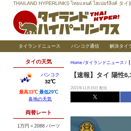
THAILAND HYPERLINKS ไทยแลนด์ ไฮเป
タイランドニュース
バンコク通信
解決タイ
タイの天気
Home
/
タイランドニュース
/
【
【速報】タイ 陽性6,34
バンコク
32℃
2021年11月15日 配信
最高33℃
最低29℃
各地の天気
両替レート
1万円
=
2088 バーツ