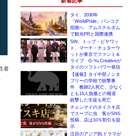
新着記事
タイ、2030年
「WorldPride」バンコク
招致へ アムステルダム
で観光PRと国際連携
SIN、トップ・ピヤワッ
ト、マーチ・チュターウ
ットが東京でファンミ＆
ライブ G-Yu Creativeが
タイのソフトパワー発信
性者
【速報】タイ中部ノンタ
。
ブリーの学校で銃撃事
件 教師2人死亡、少なく
とも15人負傷との報道
銃撃した生徒も死亡
チェンマイのタイスキ店
でスープに虫 客がSNS
投稿、店は10％割引を提
示
注目のアジアBLドラマが