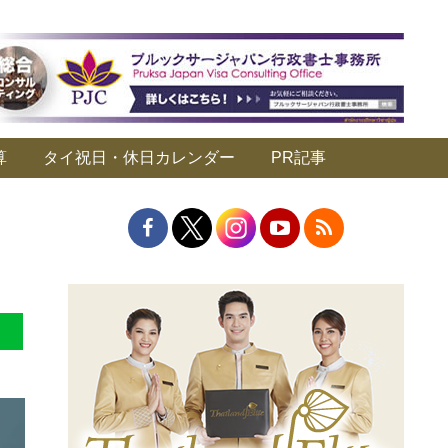
算
タイ祝日・休日カレンダー
PR記事
］