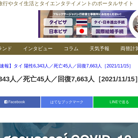
อร์ลิงค์ タイ旅行やタイ生活とタイエンタテイメントのポータルサイト
ランド
インタビュー
コラム
天気予報
両替計
速報】タイ 陽性6,343人／死亡45人／回復7,663人［2021/11/15］
3人／死亡45人／回復7,663人［2021/11/15
Facebook
はてなブックマーク
LINEで送る