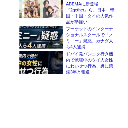
ABEMAに新登場
『2gether』ら、日本・韓
国・中国・タイの人気作
品が勢揃い
プーケットのインターナ
ショナルスクールで「ノ
ミニー」疑惑、カナダ人
ら4人逮捕
ドバイ発バンコク行き機
内で就寝中のタイ人女性
にわいせつ行為、男に禁
錮3年と報道