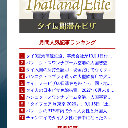
月間人気記事ランキング
タイ3空港高速鉄道、事業会社が10月1日付の契約終了を通知 「現時点での撤退決定ではない」
バンコク・スワンナプーム空港の入国審査に長蛇の列、SNSで「3～4時間待ち」との投稿が拡散
タイ入国の所持金証明、現金だけでなくクレジットカードや銀行明細も提示可能
バンコク・ラプラオ通りの大型飲食店で火災、27人死亡・多数負傷
タイ、ノービザ60日滞在を終了へ 国・地域別に30日・15日へ再編
タイ人の日本ビザ免除措置、2027年6月末まで延長 不安広がる中でひとまず安堵
バンコク・スワンナプーム空港、入国審査で2～3時間待ちの時間帯も 審査厳格化と人員不足が影響か
「タイフェア in 東京 2026」、8月15日（土）・16日（日）に代々木公園で開催
バンコクのBTS車内でタイ人女性と外国人学生グループが口論、騒音めぐる動画が拡散
チェンマイでタイ人女性に夢中になったスウェーデン人男性、全財産を失い捨てられる