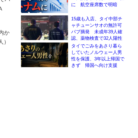
に 航空座席数で明暗
A
15歳も入店、タイ中部チ
ャチューンサオの無許可
パブ摘発 未成年39人確
内か
認、薬物検査で32人陽性
人）
タイでごみをあさり暮ら
していたノルウェー人男
性を保護、3年以上帰国で
きず 帰国へ向け支援