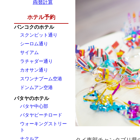
両替計算
ホテル予約
バンコクのホテル
スクンビット通り
シーロム通り
サイアム
ラチャダー通り
カオサン通り
スワンナプーム空港
ドンムアン空港
パタヤのホテル
パタヤ中心部
パタヤビーチロード
ウォーキングストリー
ト
ナクルア
タイ東部チャンタブリ県の