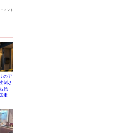
リのア
性刺さ
も負
逃走