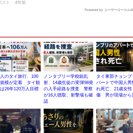
人のタイ旅行、100
ノンタブリー学校銃乱
タイ東部チョンブ
規模が定着 タイ観
射、14歳生徒の実弾98発
パートで中国人男
は26年120万人目標
の入手経路を捜査 警察
れ死亡、21歳女性
が16人聴取、射撃場も確
傷 男が現場から
認