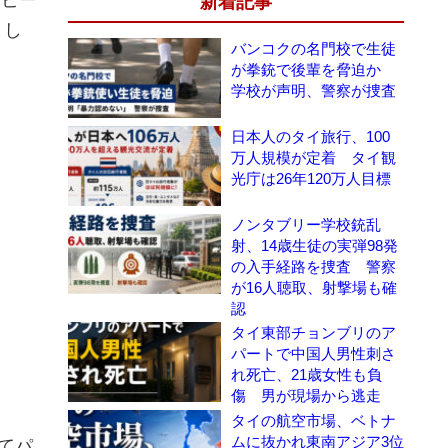
新着記事
まし
バンコクの名門校で生徒
が拳銃で後輩を脅迫か
学校が声明、警察が捜査
日本人のタイ旅行、100
万人規模が定着 タイ観
光庁は26年120万人目標
ノンタブリー学校銃乱
射、14歳生徒の実弾98発
の入手経路を捜査 警察
が16人聴取、射撃場も確
認
タイ東部チョンブリのア
パートで中国人男性刺さ
れ死亡、21歳女性も負
傷 男が現場から逃走
タイの航空市場、ベトナ
ムに抜かれ東南アジア3位
てパ