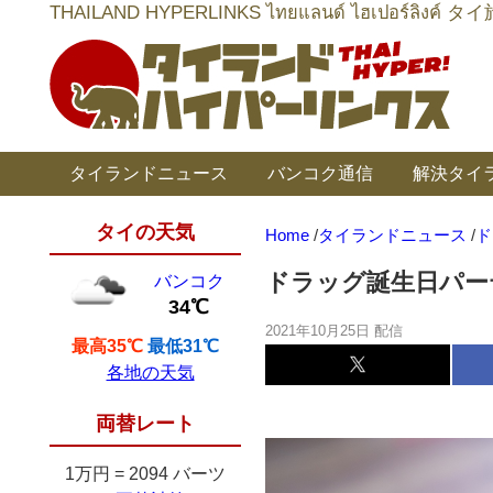
THAILAND HYPERLINKS ไทยแลนด์ ไฮเป
タイランドニュース
バンコク通信
解決タイ
タイの天気
Home
/
タイランドニュース
/
ド
ドラッグ誕生日パー
バンコク
34℃
2021年10月25日 配信
最高35℃
最低31℃
各地の天気
両替レート
1万円
=
2094 バーツ