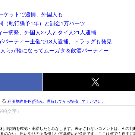
プーケットで逮捕、外国人も
間（執行猶予1年）と罰金1万バーツ
ー摘発、外国人27人とタイ人21人逮捕
がパーティー主催で18人逮捕、ドラッグも発見
6人らが輪になってムーガタ＆飲酒パーティー
k