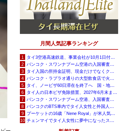
月間人気記事ランキング
タイ3空港高速鉄道、事業会社が10月1日付の契約終了を通知 「現時点での撤退決定ではない」
バンコク・スワンナプーム空港の入国審査に長蛇の列、SNSで「3～4時間待ち」との投稿が拡散
タイ入国の所持金証明、現金だけでなくクレジットカードや銀行明細も提示可能
バンコク・ラプラオ通りの大型飲食店で火災、27人死亡・多数負傷
タイ、ノービザ60日滞在を終了へ 国・地域別に30日・15日へ再編
タイ人の日本ビザ免除措置、2027年6月末まで延長 不安広がる中でひとまず安堵
バンコク・スワンナプーム空港、入国審査で2～3時間待ちの時間帯も 審査厳格化と人員不足が影響か
バンコクのBTS車内でタイ人女性と外国人学生グループが口論、騒音めぐる動画が拡散
プーケットの16歳「Nene Royal」が米人気番組で圧巻の演奏、審査員4人全員が「Yes」
チェンマイでタイ人女性に夢中になったスウェーデン人男性、全財産を失い捨てられる
オビー