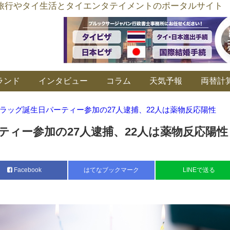
อร์ลิงค์ タイ旅行やタイ生活とタイエンタテイメントのポータルサイト
ランド
インタビュー
コラム
天気予報
両替計
ラッグ誕生日パーティー参加の27人逮捕、22人は薬物反応陽性
ティー参加の27人逮捕、22人は薬物反応陽性
Facebook
はてなブックマーク
LINEで送る