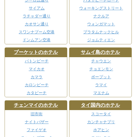
シーロム通り
パタヤビーチロード
サイアム
ウォーキングストリート
ラチャダー通り
ナクルア
カオサン通り
ウォンガマット
スワンナプーム空港
プラタムナックヒル
ドンムアン空港
ジョムティエン
プーケットのホテル
サムイ島のホテル
パトンビーチ
チャウエン
マイカオ
チョエンモン
カマラ
ボープット
カロンビーチ
ラマイ
カタビーチ
マエナム
チェンマイのホテル
タイ国内のホテル
旧市街
スコータイ
ナイトバザー
カンチャナブリ
ファイゲオ
ホアヒン