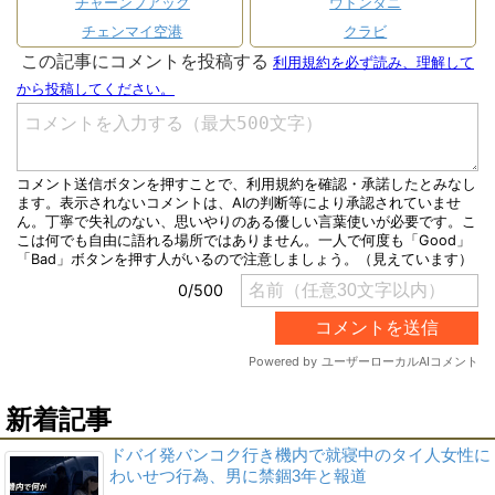
チャーンプアック
ウドンタニ
チェンマイ空港
クラビ
新着記事
ドバイ発バンコク行き機内で就寝中のタイ人女性に
わいせつ行為、男に禁錮3年と報道