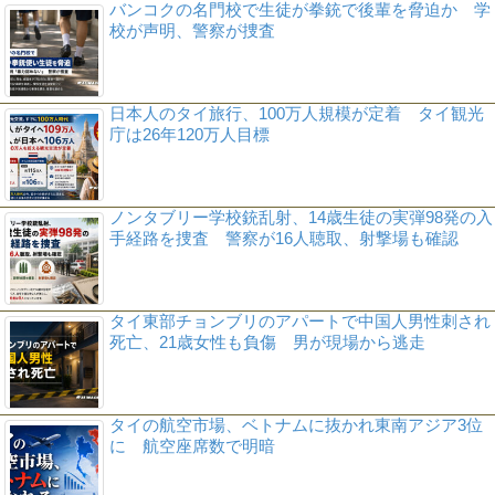
バンコクの名門校で生徒が拳銃で後輩を脅迫か 学
校が声明、警察が捜査
日本人のタイ旅行、100万人規模が定着 タイ観光
庁は26年120万人目標
ノンタブリー学校銃乱射、14歳生徒の実弾98発の入
手経路を捜査 警察が16人聴取、射撃場も確認
タイ東部チョンブリのアパートで中国人男性刺され
死亡、21歳女性も負傷 男が現場から逃走
タイの航空市場、ベトナムに抜かれ東南アジア3位
に 航空座席数で明暗