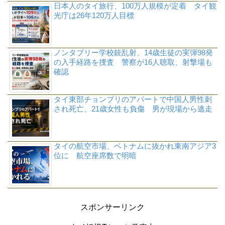
日本人のタイ旅行、100万人規模が定着 タイ観
光庁は26年120万人目標
ノンタブリー学校銃乱射、14歳生徒の実弾98発
の入手経路を捜査 警察が16人聴取、射撃場も
確認
タイ東部チョンブリのアパートで中国人男性刺
され死亡、21歳女性も負傷 男が現場から逃走
タイの航空市場、ベトナムに抜かれ東南アジア3
位に 航空座席数で明暗
スポンサーリンク