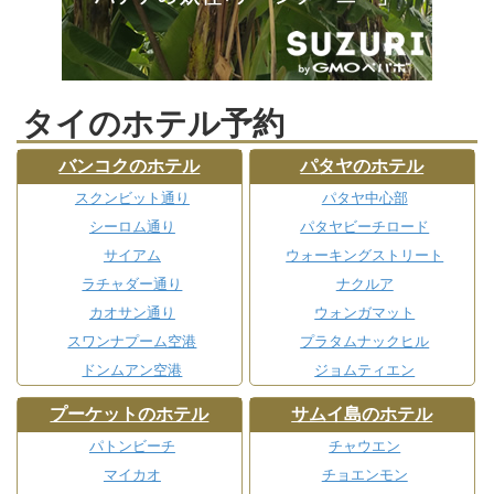
タイのホテル予約
バンコクのホテル
パタヤのホテル
スクンビット通り
パタヤ中心部
シーロム通り
パタヤビーチロード
サイアム
ウォーキングストリート
ラチャダー通り
ナクルア
カオサン通り
ウォンガマット
スワンナプーム空港
プラタムナックヒル
ドンムアン空港
ジョムティエン
プーケットのホテル
サムイ島のホテル
パトンビーチ
チャウエン
マイカオ
チョエンモン