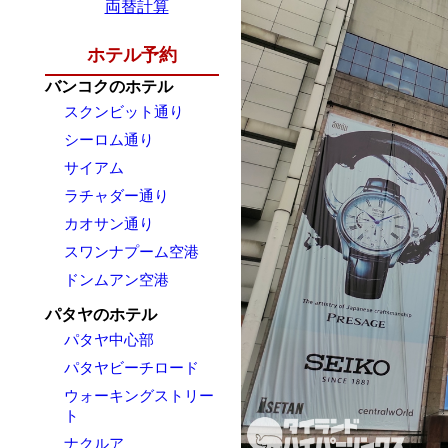
両替計算
ホテル予約
バンコクのホテル
スクンビット通り
シーロム通り
サイアム
ラチャダー通り
カオサン通り
スワンナプーム空港
ドンムアン空港
パタヤのホテル
パタヤ中心部
パタヤビーチロード
ウォーキングストリー
ト
ナクルア