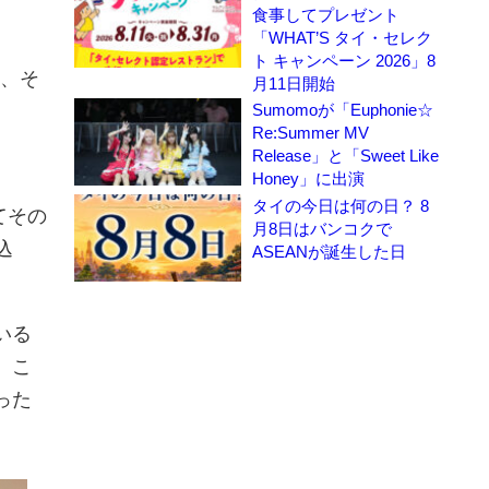
食事してプレゼント
「WHAT’S タイ・セレク
ト キャンペーン 2026」8
に、そ
月11日開始
Sumomoが「Euphonie☆
Re:Summer MV
Release」と「Sweet Like
Honey」に出演
タイの今日は何の日？ 8
てその
月8日はバンコクで
込
ASEANが誕生した日
いる
。こ
った