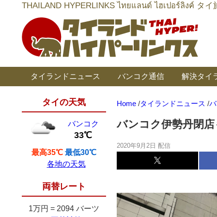
THAILAND HYPERLINKS ไทยแลนด์ ไฮเป
タイランドニュース
バンコク通信
解決タイ
タイの天気
Home
/
タイランドニュース
/
バ
バンコク伊勢丹閉店
バンコク
33℃
2020年9月2日 配信
最高35℃
最低30℃
各地の天気
両替レート
1万円
=
2094 バーツ