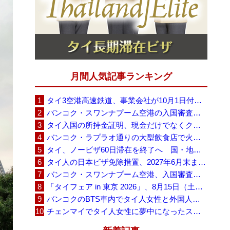
月間人気記事ランキング
タイ3空港高速鉄道、事業会社が10月1日付の契約終了を通知 「現時点での撤退決定ではない」
バンコク・スワンナプーム空港の入国審査に長蛇の列、SNSで「3～4時間待ち」との投稿が拡散
タイ入国の所持金証明、現金だけでなくクレジットカードや銀行明細も提示可能
バンコク・ラプラオ通りの大型飲食店で火災、27人死亡・多数負傷
タイ、ノービザ60日滞在を終了へ 国・地域別に30日・15日へ再編
タイ人の日本ビザ免除措置、2027年6月末まで延長 不安広がる中でひとまず安堵
バンコク・スワンナプーム空港、入国審査で2～3時間待ちの時間帯も 審査厳格化と人員不足が影響か
「タイフェア in 東京 2026」、8月15日（土）・16日（日）に代々木公園で開催
バンコクのBTS車内でタイ人女性と外国人学生グループが口論、騒音めぐる動画が拡散
チェンマイでタイ人女性に夢中になったスウェーデン人男性、全財産を失い捨てられる