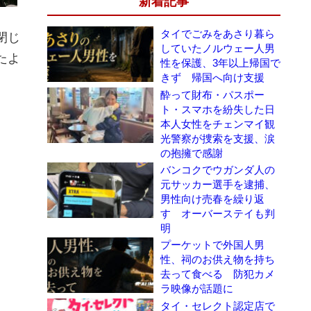
新着記事
タイでごみをあさり暮ら
閉じ
していたノルウェー人男
たよ
性を保護、3年以上帰国で
きず 帰国へ向け支援
酔って財布・パスポー
ト・スマホを紛失した日
本人女性をチェンマイ観
光警察が捜索を支援、涙
の抱擁で感謝
バンコクでウガンダ人の
元サッカー選手を逮捕、
男性向け売春を繰り返
す オーバーステイも判
明
プーケットで外国人男
性、祠のお供え物を持ち
去って食べる 防犯カメ
ラ映像が話題に
タイ・セレクト認定店で