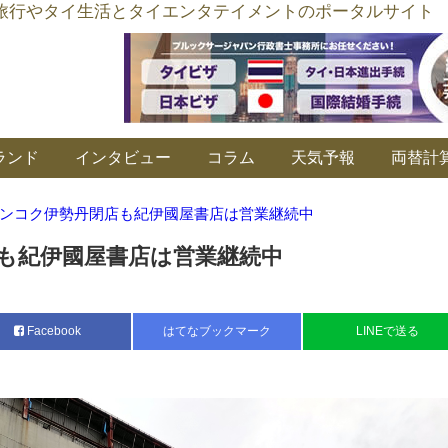
อร์ลิงค์ タイ旅行やタイ生活とタイエンタテイメントのポータルサイト
ランド
インタビュー
コラム
天気予報
両替計
ンコク伊勢丹閉店も紀伊國屋書店は営業継続中
も紀伊國屋書店は営業継続中
Facebook
はてなブックマーク
LINEで送る