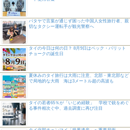
パタヤで言葉が通じず困った中国人女性旅行者、親
切なタクシー運転手が観光警察へ
タイの今日は何の日？ 8月9日はペック・パリット
チョークの誕生日
夏休みのタイ旅行は大雨に注意、北部・東北部など
で局地的な大雨 海は3メートル超の高波も
タイの若者65％が「いじめ経験」 学校で銃をめぐ
る事件相次ぐ中、過去調査に再び注目
タイ北部チェンマイ「世界遺産」へ重要局面、