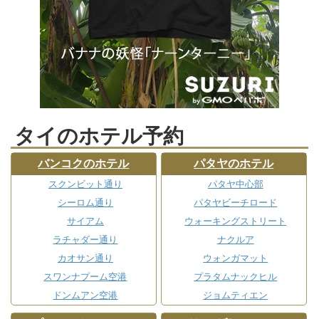
タイのホテル予約
バンコクのホテル
パタヤのホテル
スクンビット通り
パタヤ中心部
シーロム通り
パタヤビーチロード
サイアム
ウォーキングストリート
ラチャダー通り
ナクルア
カオサン通り
ウォンガマット
スワンナプーム空港
プラタムナックヒル
ドンムアン空港
ジョムティエン