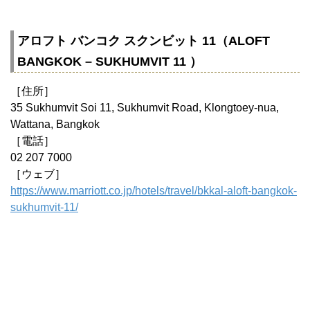
アロフト バンコク スクンビット 11（ALOFT
BANGKOK – SUKHUMVIT 11 ）
［住所］
35 Sukhumvit Soi 11, Sukhumvit Road, Klongtoey-nua,
Wattana, Bangkok
［電話］
02 207 7000
［ウェブ］
https://www.marriott.co.jp/hotels/travel/bkkal-aloft-bangkok-
sukhumvit-11/