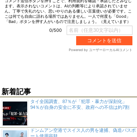
新着記事
タイ全国調査、87％が「犯罪・暴力が深刻化」
94％が自身の安全に不安、政府への不信は約7割
ドンムアン空港でスイス人の男を逮捕、偽造パスポ
ート使用容疑