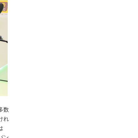
多数
けれ
は
バン