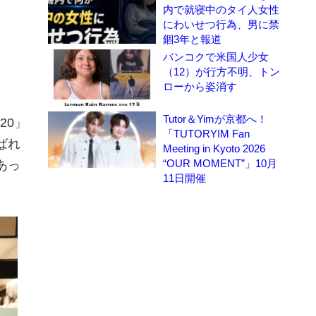
内で就寝中のタイ人女性
にわいせつ行為、男に禁
錮3年と報道
バンコクで米国人少女
（12）が行方不明、トン
ローから姿消す
Tutor＆Yimが京都へ！
20」
「TUTORYIM Fan
ばれ
Meeting in Kyoto 2026
“OUR MOMENT”」10月
あっ
11日開催