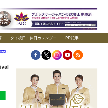
算
タイ祝日・休日カレンダー
PR記事
020」
val