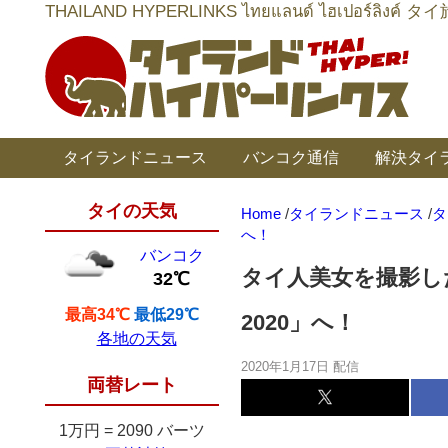
THAILAND HYPERLINKS ไทยแลนด์ ไฮเป
タイランドニュース
バンコク通信
解決タイ
タイの天気
Home
/
タイランドニュース
/
タ
へ！
バンコク
タイ人美女を撮影したいなら
32℃
最高34℃
最低29℃
2020」へ！
各地の天気
2020年1月17日 配信
両替レート
1万円
=
2090 バーツ