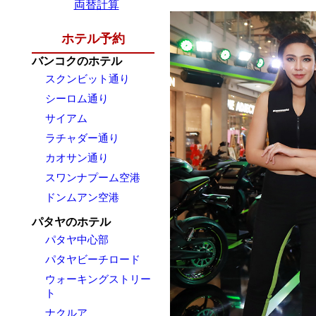
両替計算
ホテル予約
バンコクのホテル
スクンビット通り
シーロム通り
サイアム
ラチャダー通り
カオサン通り
スワンナプーム空港
ドンムアン空港
パタヤのホテル
パタヤ中心部
パタヤビーチロード
ウォーキングストリー
ト
ナクルア