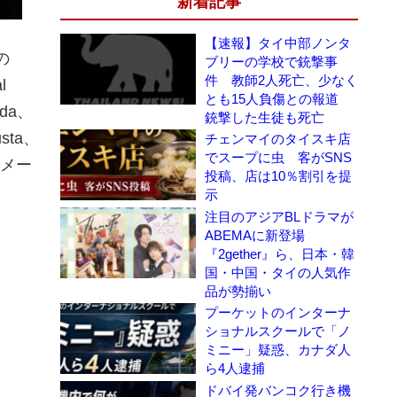
新着記事
【速報】タイ中部ノンタ
の
ブリーの学校で銃撃事
件 教師2人死亡、少なく
l
とも15人負傷との報道
da、
銃撃した生徒も死亡
usta、
チェンマイのタイスキ店
でスープに虫 客がSNS
5のメー
投稿、店は10％割引を提
示
注目のアジアBLドラマが
ABEMAに新登場
『2gether』ら、日本・韓
国・中国・タイの人気作
品が勢揃い
プーケットのインターナ
ショナルスクールで「ノ
ミニー」疑惑、カナダ人
ら4人逮捕
ドバイ発バンコク行き機