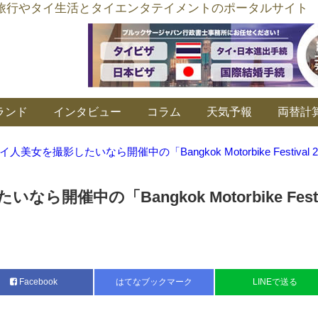
อร์ลิงค์ タイ旅行やタイ生活とタイエンタテイメントのポータルサイト
ランド
インタビュー
コラム
天気予報
両替計
イ人美女を撮影したいなら開催中の「Bangkok Motorbike Festival 2
開催中の「Bangkok Motorbike Festi
Facebook
はてなブックマーク
LINEで送る