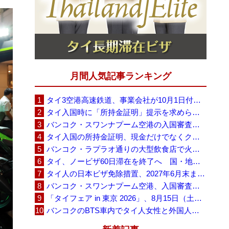
月間人気記事ランキング
タイ3空港高速鉄道、事業会社が10月1日付の契約終了を通知 「現時点での撤退決定ではない」
タイ入国時に「所持金証明」提示を求められる場合も、タイ政府観光庁が外国人旅行者に再周知
バンコク・スワンナプーム空港の入国審査に長蛇の列、SNSで「3～4時間待ち」との投稿が拡散
タイ入国の所持金証明、現金だけでなくクレジットカードや銀行明細も提示可能
バンコク・ラプラオ通りの大型飲食店で火災、27人死亡・多数負傷
タイ、ノービザ60日滞在を終了へ 国・地域別に30日・15日へ再編
タイ人の日本ビザ免除措置、2027年6月末まで延長 不安広がる中でひとまず安堵
バンコク・スワンナプーム空港、入国審査で2～3時間待ちの時間帯も 審査厳格化と人員不足が影響か
「タイフェア in 東京 2026」、8月15日（土）・16日（日）に代々木公園で開催
バンコクのBTS車内でタイ人女性と外国人学生グループが口論、騒音めぐる動画が拡散