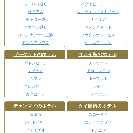
シーロム通り
パタヤビーチロード
サイアム
ウォーキングストリート
ラチャダー通り
ナクルア
カオサン通り
ウォンガマット
スワンナプーム空港
プラタムナックヒル
ドンムアン空港
ジョムティエン
プーケットのホテル
サムイ島のホテル
パトンビーチ
チャウエン
マイカオ
チョエンモン
カマラ
ボープット
カロンビーチ
ラマイ
カタビーチ
マエナム
チェンマイのホテル
タイ国内のホテル
旧市街
スコータイ
ナイトバザー
カンチャナブリ
ファイゲオ
ホアヒン