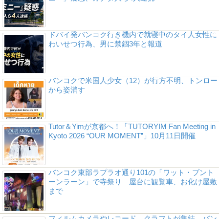
ドバイ発バンコク行き機内で就寝中のタイ人女性に
わいせつ行為、男に禁錮3年と報道
バンコクで米国人少女（12）が行方不明、トンロー
から姿消す
Tutor＆Yimが京都へ！「TUTORYIM Fan Meeting in
Kyoto 2026 “OUR MOMENT”」10月11日開催
バンコク東部ラプラオ通り101の「ワット・ブント
ーンラーン」で寺祭り 屋台に観覧車、お化け屋敷
まで
フィルムカメラやレコード、クラフトが集結 バン