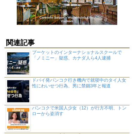
関連記事
プーケットのインターナショナルスクールで
「ノミニー」疑惑、カナダ人ら4人逮捕
ドバイ発バンコク行き機内で就寝中のタイ人女
性にわいせつ行為、男に禁錮3年と報道
バンコクで米国人少女（12）が行方不明、トン
ローから姿消す