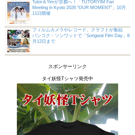
Tutor＆Yimが京都へ！「TUTORYIM Fan
Meeting in Kyoto 2026 “OUR MOMENT”」10月
11日開催
フィルムカメラやレコード、クラフトが集結
バンコク・ソンワットで「Songwat Film Day」8
月12日まで
スポンサーリンク
タイ妖怪Tシャツ発売中