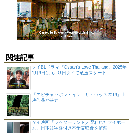
関連記事
タイBLドラマ『Ossan’s Love Thailand』2025年
1月6日(月)より日タイで放送スタート
「アピチャッポン・イン・ザ・ウッズ2016」上
映作品が決定
タイ映画「ラッダーランド／呪われたマイホー
ム」日本語字幕付き本予告映像を解禁