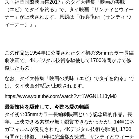
ス・福岡国際映画祭2017」のタイ大特集「映画の美味
（エビ）でタイを釣る」で、タイ映画「サンティとウィー
ナー」が上映されます。原題は「สันติ-วีณา（サンティ ウ
ィーナー）」。
この作品は1954年に公開されたタイ初の35mmカラー長編
劇映画で、4Kデジタル技術を駆使して1700時間かけて修
復したもの。
なお、タイ大特集「映画の美味（エビ）でタイを釣る」で
は、タイ映画8作品が上映されます。
https://www.youtube.com/watch?v=1WGNL113yM0
最新技術を駆使して、今甦る愛の物語
タイ初の35mmカラー長編劇映画という記念碑的作品。長
年、上映できる素材が無く鑑賞できなかったが、14年にネ
ガフィルムが発見された。4Kデジタル技術を駆使し1700
時間かけ修復、16年に完全版が完成。サンティとウィーナ