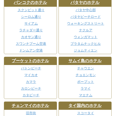
バンコクのホテル
パタヤのホテル
スクンビット通り
パタヤ中心部
シーロム通り
パタヤビーチロード
サイアム
ウォーキングストリート
ラチャダー通り
ナクルア
カオサン通り
ウォンガマット
スワンナプーム空港
プラタムナックヒル
ドンムアン空港
ジョムティエン
プーケットのホテル
サムイ島のホテル
パトンビーチ
チャウエン
マイカオ
チョエンモン
カマラ
ボープット
カロンビーチ
ラマイ
カタビーチ
マエナム
チェンマイのホテル
タイ国内のホテル
旧市街
スコータイ