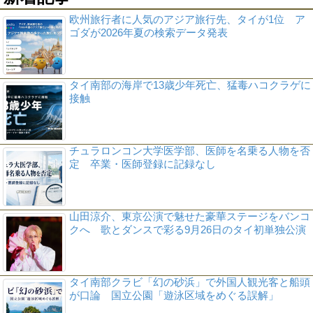
欧州旅行者に人気のアジア旅行先、タイが1位 ア
ゴダが2026年夏の検索データ発表
タイ南部の海岸で13歳少年死亡、猛毒ハコクラゲに
接触
チュラロンコン大学医学部、医師を名乗る人物を否
定 卒業・医師登録に記録なし
山田涼介、東京公演で魅せた豪華ステージをバンコ
クへ 歌とダンスで彩る9月26日のタイ初単独公演
タイ南部クラビ「幻の砂浜」で外国人観光客と船頭
が口論 国立公園「遊泳区域をめぐる誤解」