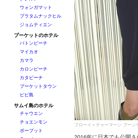
ウォンガマット
プラタムナックヒル
ジョムティエン
プーケットのホテル
パトンビーチ
マイカオ
カマラ
カロンビーチ
カタビーチ
プーケットタウン
ピピ島
サムイ島のホテル
チャウエン
チョエンモン
プローイ＝チャーマーン ブーンヤサック(
ボープット
2016年に日本でも公開