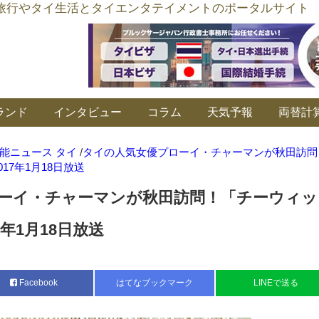
อร์ลิงค์ タイ旅行やタイ生活とタイエンタテイメントのポータルサイト
ランド
インタビュー
コラム
天気予報
両替計
能ニュース タイ
/
タイの人気女優プローイ・チャーマンが秋田訪問
17年1月18日放送
ーイ・チャーマンが秋田訪問！「チーウィッ
年1月18日放送
Facebook
はてなブックマーク
LINEで送る