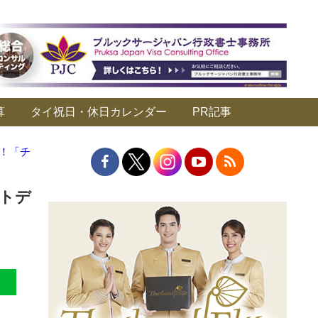
算
タイ祝日・休日カレンダー
PR記事
！「チ
トデ