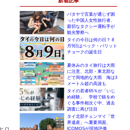
新着記事
パタヤで言葉が通じず困
った中国人女性旅行者、
親切なタクシー運転手が
観光警察へ
タイの今日は何の日？ 8
月9日はペック・パリット
チョークの誕生日
夏休みのタイ旅行は大雨
に注意、北部・東北部な
どで局地的な大雨 海は3
メートル超の高波も
タイの若者65％が「いじ
め経験」 学校で銃をめ
ぐる事件相次ぐ中、過去
調査に再び注目
タイ北部チェンマイ「世
界遺産」へ重要局面、
ICOMOSが現地評価
ヒロ