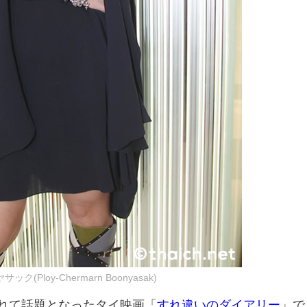
Ploy-Chermarn Boonyasak)
されて話題となったタイ映画「
すれ違いのダイアリー
」で