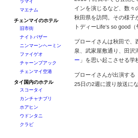
ラマイ
インを演じるなど、数々
マエナム
秋田県を訪問。その様子
チェンマイのホテル
トディーLife’s so good
旧市街
ナイトバザー
プローイさんは秋田で、
ニンマーンヘーミン
泉、武家屋敷通り、田沢
ファイゲオ
ー
」を思い起こさせる学
チャーンプアック
チェンマイ空港
プローイさんが出演する「チー
タイ国内のホテル
25日の2週に渡り放送に
スコータイ
カンチャナブリ
ホアヒン
ウドンタニ
クラビ