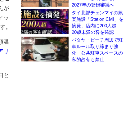
2027年の登録審議へ
んが
タイ北部チェンマイの娯
ィッ
楽施設「Station CMI」を
摘発、店内に200人超
れます。
20歳未満の客を確認
パタヤ・ビーチ周辺で駐
頭温
車ルール取り締まり強
アリ
化 公共駐車スペースの
私的占有も禁止
8日と