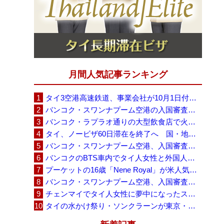
月間人気記事ランキング
タイ3空港高速鉄道、事業会社が10月1日付の契約終了を通知 「現時点での撤退決定ではない」
バンコク・スワンナプーム空港の入国審査に長蛇の列、SNSで「3～4時間待ち」との投稿が拡散
バンコク・ラプラオ通りの大型飲食店で火災、27人死亡・多数負傷
タイ、ノービザ60日滞在を終了へ 国・地域別に30日・15日へ再編
バンコク・スワンナプーム空港、入国審査で2～3時間待ちの時間帯も 審査厳格化と人員不足が影響か
バンコクのBTS車内でタイ人女性と外国人学生グループが口論、騒音めぐる動画が拡散
プーケットの16歳「Nene Royal」が米人気番組で圧巻の演奏、審査員4人全員が「Yes」
バンコク・スワンナプーム空港、入国審査の自動化ゲート拡充へ 2026年9月に第2段階
チェンマイでタイ人女性に夢中になったスウェーデン人男性、全財産を失い捨てられる
タイの水かけ祭り・ソンクラーンが東京・豊洲に、「BUBBLE SONGKRAN FESTIVAL 2026」8月1日から5日間