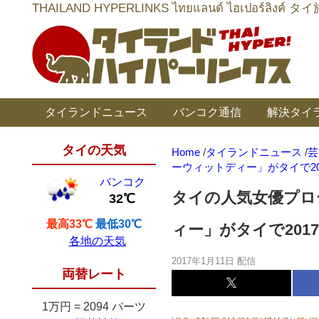
THAILAND HYPERLINKS ไทยแลนด์ ไฮเป
タイランドニュース
バンコク通信
解決タイ
タイの天気
Home
/
タイランドニュース
/
芸
ーウィットディー」がタイで20
バンコク
タイの人気女優プロ
32℃
最高33℃
最低30℃
ィー」がタイで2017
各地の天気
2017年1月11日 配信
両替レート
1万円
=
2094 バーツ