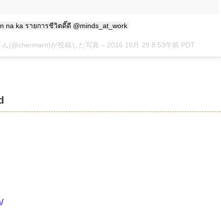
on na ka รายการชีวิตดี๊ดี @minds_at_work
akさん(@chermarn)が投稿した写真 –
2016 10月 29 8:53午前 PDT
d
/