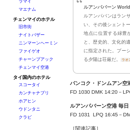
ラマイ
ルアンパバーン World he
マエナム
ルアンパバンはランサン
チェンマイのホテル
い、その後シェントー
旧市街
地点に位置する緑豊
ナイトバザー
と、歴史的、文化的遺
ニンマーンヘーミン
に指定された。プー
ファイゲオ
チャーンプアック
る夕陽は荘厳だ。
ラオ
チェンマイ空港
タイ国内のホテル
バンコク・ドンムアン空
スコータイ
FD 1030 DMK 14:20－LP
カンチャナブリ
ホアヒン
ルアンパバーン空港 毎日
ウドンタニ
FD 1031 LPQ 16:45－DM
クラビ
［関連記事］