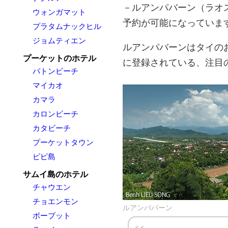
－ルアンパバーン（ラオ
ウォンガマット
予約が可能になっていま
プラタムナックヒル
ジョムティエン
ルアンパバーンはタイの
プーケットのホテル
に登録されている、注目
パトンビーチ
マイカオ
カマラ
カロンビーチ
カタビーチ
プーケットタウン
ピピ島
サムイ島のホテル
チャウエン
チョエンモン
ルアンパバーン
ボープット