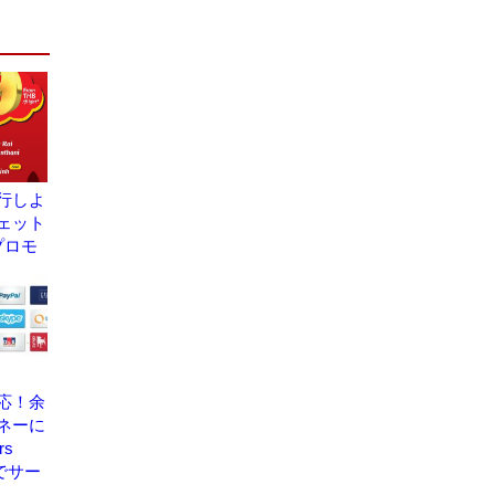
行しよ
ェット
プロモ
応！余
ネーに
rs
でサー