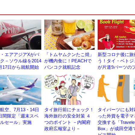
・エアアジアXがバ
「トムヤムクンたこ焼」
新型コロナ後に旅
ク－ソウル線を2014
が機内食に！PEACHで
う！タイ・ベトジ
月17日から就航開始
バンコク就航記念
が片道9バーツの
航空、7月13・14日
タイ旅行前にチェック！
タイバーツにも対
日間限定「週末スペ
海外旅行の安全対策 ４
った外貨を電子マ
ルセール」実施
つのポイント －内閣府
交換する「Travele
政府広報室より－
Box」が成田空港
ビス開始