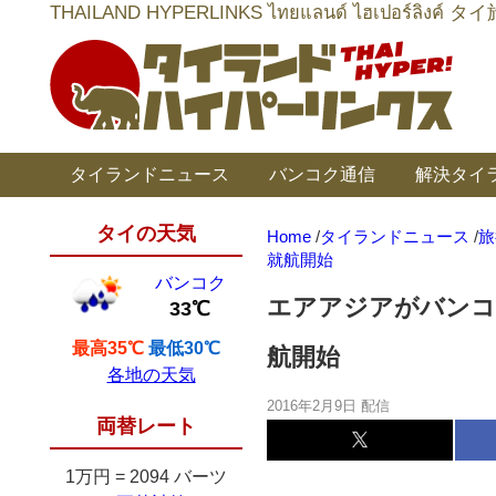
THAILAND HYPERLINKS ไทยแลนด์ ไฮเป
タイランドニュース
バンコク通信
解決タイ
タイの天気
Home
/
タイランドニュース
/
旅
就航開始
バンコク
エアアジアがバンコ
33℃
最高35℃
最低30℃
航開始
各地の天気
2016年2月9日 配信
両替レート
1万円
=
2094 バーツ