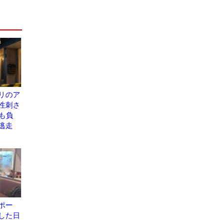
リのア
性刺さ
も負
逃走
ポー
した日