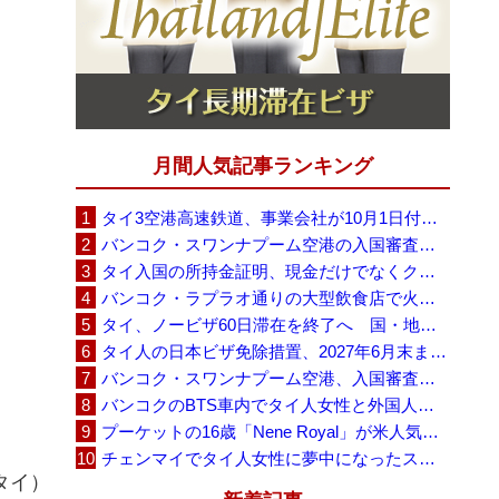
月間人気記事ランキング
タイ3空港高速鉄道、事業会社が10月1日付の契約終了を通知 「現時点での撤退決定ではない」
バンコク・スワンナプーム空港の入国審査に長蛇の列、SNSで「3～4時間待ち」との投稿が拡散
タイ入国の所持金証明、現金だけでなくクレジットカードや銀行明細も提示可能
バンコク・ラプラオ通りの大型飲食店で火災、27人死亡・多数負傷
タイ、ノービザ60日滞在を終了へ 国・地域別に30日・15日へ再編
タイ人の日本ビザ免除措置、2027年6月末まで延長 不安広がる中でひとまず安堵
バンコク・スワンナプーム空港、入国審査で2～3時間待ちの時間帯も 審査厳格化と人員不足が影響か
バンコクのBTS車内でタイ人女性と外国人学生グループが口論、騒音めぐる動画が拡散
プーケットの16歳「Nene Royal」が米人気番組で圧巻の演奏、審査員4人全員が「Yes」
チェンマイでタイ人女性に夢中になったスウェーデン人男性、全財産を失い捨てられる
タイ）