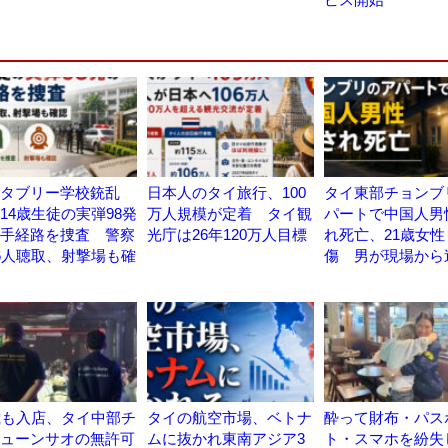
タブリー学校銃乱
日本人のタイ旅行、100
タイ東部チョンブ
14歳生徒の実弾98発
万人規模が定着 タイ観
パートで中国人男
手経路を捜査 警察
光庁は26年120万人目標
れ死亡、21歳女性
6人聴取、射撃場も確
傷 男が現場から
歳も入店、タイ中部チ
タイの航空市場、ベトナ
酔って財布・パス
ューンサオの無許可
ムに抜かれ東南アジア3
ト・スマホを紛失