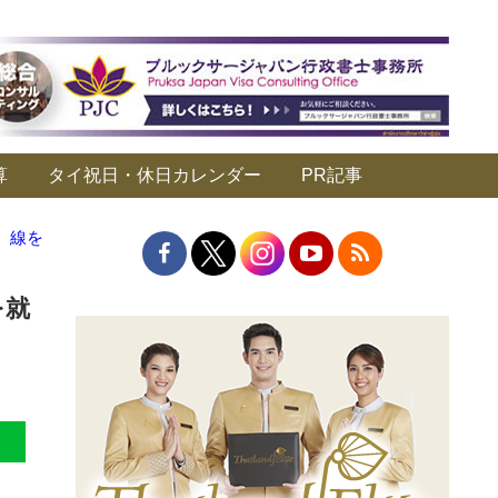
算
タイ祝日・休日カレンダー
PR記事
）線を
を就