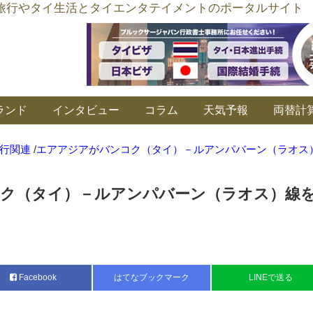
อร์ลิงค์ タイ旅行やタイ生活とタイエンタテイメントのポータルサイト
ランド
インタビュー
コラム
天気予報
両替計
行関連
/
エアアジアがバンコク（タイ）－ルアンパバーン（ラオス
ク（タイ）－ルアンパバーン（ラオス）線
Facebook
はてなブックマーク
LINEで送る