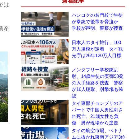
新着記事
では
バンコクの名門校で生徒
が拳銃で後輩を脅迫か
学校が声明、警察が捜査
遺産
日本人のタイ旅行、100
万人規模が定着 タイ観
光庁は26年120万人目標
ノンタブリー学校銃乱
射、14歳生徒の実弾98発
の入手経路を捜査 警察
が16人聴取、射撃場も確
認
タイ東部チョンブリのア
パートで中国人男性刺さ
れ死亡、21歳女性も負
傷 男が現場から逃走
タイの航空市場、ベトナ
ムに抜かれ東南アジア3位