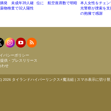
摘発 未成年39人確
位に 航空座席数で明暗
本人女性をチェン
薬物検査で32人陽性
光警察が捜索を支
の抱擁で感謝
イバシーポリシー
報提供・プレスリリース
合わせ
タイランドハイパーリンクス⚡魔法組
スマホ表示に切り替
C) 2026
|