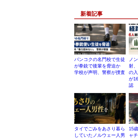
新着記事
バンコクの名門校で生徒
ノン
が拳銃で後輩を脅迫か
射、
学校が声明、警察が捜査
の入
が1
認
タイでごみをあさり暮ら
15
していたノルウェー人男
ャチ