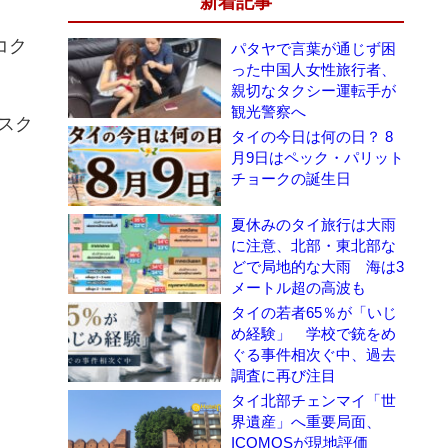
新着記事
コク
パタヤで言葉が通じず困
った中国人女性旅行者、
親切なタクシー運転手が
観光警察へ
ネスク
タイの今日は何の日？ 8
月9日はペック・パリット
チョークの誕生日
夏休みのタイ旅行は大雨
に注意、北部・東北部な
どで局地的な大雨 海は3
メートル超の高波も
タイの若者65％が「いじ
め経験」 学校で銃をめ
ぐる事件相次ぐ中、過去
調査に再び注目
タイ北部チェンマイ「世
界遺産」へ重要局面、
ICOMOSが現地評価