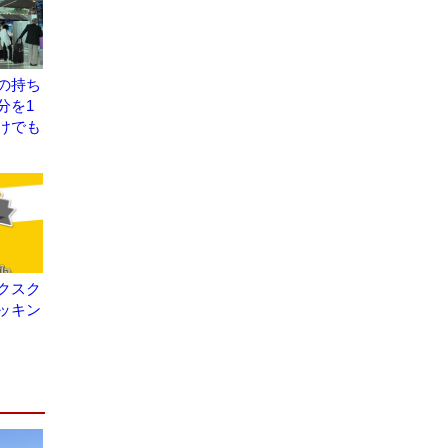
の持ち
分を1
けでも
クスク
ッキン