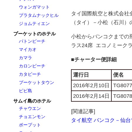
ウォンガマット
タイ国際航空と株式会社全旅
プラタムナックヒル
（タイ）－小松（石川）
ジョムティエン
プーケットのホテル
小松からバンコクまでの飛
パトンビーチ
ラス24席 エコノミークラ
マイカオ
カマラ
■チャーター便詳細
カロンビーチ
カタビーチ
運行日
便名
プーケットタウン
2016年2月10日
TG807
ピピ島
2016年2月14日
TG807
サムイ島のホテル
チャウエン
[関連記事]
チョエンモン
タイ航空 バンコク－仙台
ボープット