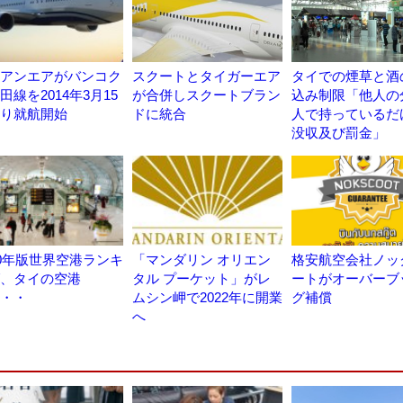
アンエアがバンコク
スクートとタイガーエア
タイでの煙草と酒
田線を2014年3月15
が合併しスクートブラン
込み制限「他人の
り就航開始
ドに統合
人で持っているだ
没収及び罰金」
20年版世界空港ランキ
「マンダリン オリエン
格安航空会社ノッ
、タイの空港
タル プーケット」がレ
ートがオーバーブ
・・
ムシン岬で2022年に開業
グ補償
へ