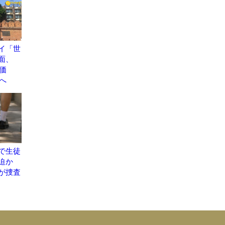
イ「世
面、
地評価
議へ
で生徒
脅迫か
が捜査