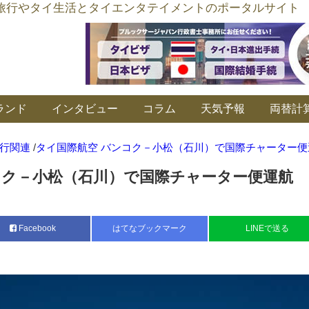
อร์ลิงค์ タイ旅行やタイ生活とタイエンタテイメントのポータルサイト
ランド
インタビュー
コラム
天気予報
両替計
行関連
/
タイ国際航空 バンコク－小松（石川）で国際チャーター便
コク－小松（石川）で国際チャーター便運航
Facebook
はてなブックマーク
LINEで送る