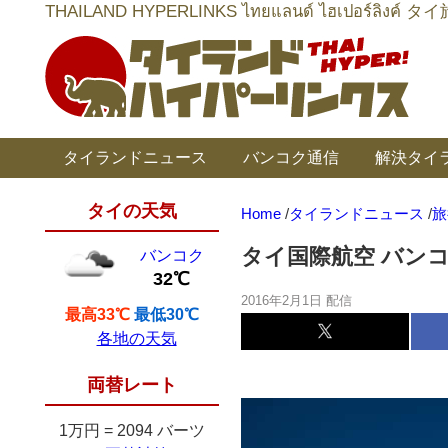
THAILAND HYPERLINKS ไทยแลนด์ ไฮเป
タイランドニュース
バンコク通信
解決タイ
タイの天気
Home
/
タイランドニュース
/
旅
タイ国際航空 バン
バンコク
32℃
2016年2月1日 配信
最高33℃
最低30℃
各地の天気
両替レート
1万円
=
2094 バーツ