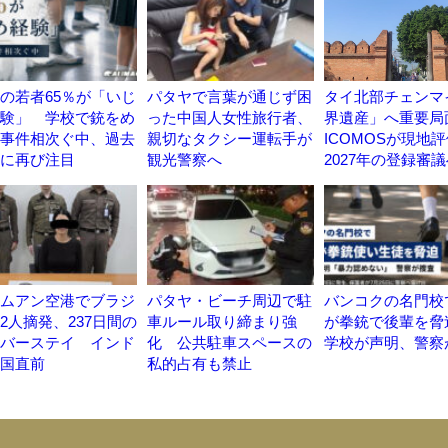
の若者65％が「いじ
パタヤで言葉が通じず困
タイ北部チェンマ
験」 学校で銃をめ
った中国人女性旅行者、
界遺産」へ重要局
事件相次ぐ中、過去
親切なタクシー運転手が
ICOMOSが現
に再び注目
観光警察へ
2027年の登録審
ムアン空港でブラジ
パタヤ・ビーチ周辺で駐
バンコクの名門校
2人摘発、237日間の
車ルール取り締まり強
が拳銃で後輩を
バーステイ インド
化 公共駐車スペースの
学校が声明、警察
国直前
私的占有も禁止