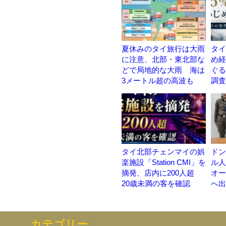
夏休みのタイ旅行は大雨
タイ
に注意、北部・東北部な
め経
どで局地的な大雨 海は
ぐる
3メートル超の高波も
調査
タイ北部チェンマイの娯
ドン
楽施設「Station CMI」を
ル人
摘発、店内に200人超
オー
20歳未満の客を確認
へ出
カテゴリー