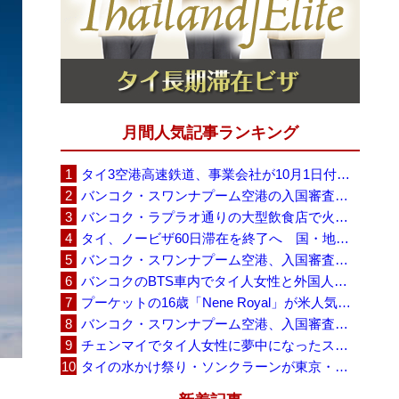
月間人気記事ランキング
タイ3空港高速鉄道、事業会社が10月1日付の契約終了を通知 「現時点での撤退決定ではない」
バンコク・スワンナプーム空港の入国審査に長蛇の列、SNSで「3～4時間待ち」との投稿が拡散
バンコク・ラプラオ通りの大型飲食店で火災、27人死亡・多数負傷
タイ、ノービザ60日滞在を終了へ 国・地域別に30日・15日へ再編
バンコク・スワンナプーム空港、入国審査で2～3時間待ちの時間帯も 審査厳格化と人員不足が影響か
バンコクのBTS車内でタイ人女性と外国人学生グループが口論、騒音めぐる動画が拡散
プーケットの16歳「Nene Royal」が米人気番組で圧巻の演奏、審査員4人全員が「Yes」
バンコク・スワンナプーム空港、入国審査の自動化ゲート拡充へ 2026年9月に第2段階
チェンマイでタイ人女性に夢中になったスウェーデン人男性、全財産を失い捨てられる
タイの水かけ祭り・ソンクラーンが東京・豊洲に、「BUBBLE SONGKRAN FESTIVAL 2026」8月1日から5日間