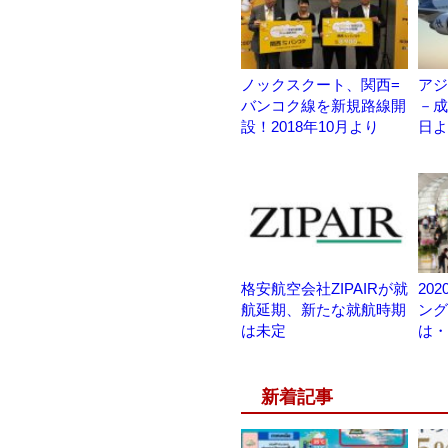
ノックスクート、関西=
アジ
バンコク線を新規路線開
－成
設！2018年10月より
日よ
格安航空会社ZIPAIRが就
20
航延期、新たな就航時期
ング
は未定
は・
新着記事