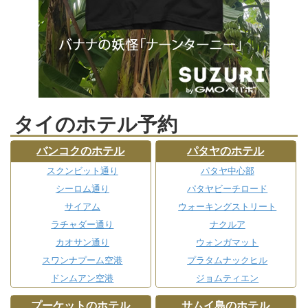
タイのホテル予約
バンコクのホテル
パタヤのホテル
スクンビット通り
パタヤ中心部
シーロム通り
パタヤビーチロード
サイアム
ウォーキングストリート
ラチャダー通り
ナクルア
カオサン通り
ウォンガマット
スワンナプーム空港
プラタムナックヒル
ドンムアン空港
ジョムティエン
プーケットのホテル
サムイ島のホテル