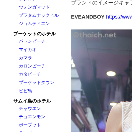
ブランドのイメージキャ
ウォンガマット
プラタムナックヒル
EVEANDBOY
https://w
ジョムティエン
プーケットのホテル
パトンビーチ
マイカオ
カマラ
カロンビーチ
カタビーチ
プーケットタウン
ピピ島
サムイ島のホテル
チャウエン
チョエンモン
ボープット