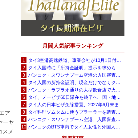
月間人気記事ランキング
タイ3空港高速鉄道、事業会社が10月1日付の契約終了を通知 「現時点での撤退決定ではない」
タイ入国時に「所持金証明」提示を求められる場合も、タイ政府観光庁が外国人旅行者に再周知
バンコク・スワンナプーム空港の入国審査に長蛇の列、SNSで「3～4時間待ち」との投稿が拡散
タイ入国の所持金証明、現金だけでなくクレジットカードや銀行明細も提示可能
バンコク・ラプラオ通りの大型飲食店で火災、27人死亡・多数負傷
タイ、ノービザ60日滞在を終了へ 国・地域別に30日・15日へ再編
タイ人の日本ビザ免除措置、2027年6月末まで延長 不安広がる中でひとまず安堵
タイ料理ソムタムに使うプラーラーを調査へ、大学新入生4,233人が肝吸虫感染
エア
バンコク・スワンナプーム空港、入国審査で2～3時間待ちの時間帯も 審査厳格化と人員不足が影響か
ヤーヤ
バンコクのBTS車内でタイ人女性と外国人学生グループが口論、騒音めぐる動画が拡散
コスメ