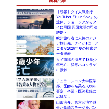
新着記事
。
【続報】タイ人気旅行
YouTuber「Hlun Solo」の
遺体、ジョージアからタ
イに帰国 死因究明の司法
解剖へ
欧州旅行者に人気のアジ
ア旅行先、タイが1位 ア
ゴダが2026年夏の検索デ
ータ発表
タイ南部の海岸で13歳少
年死亡、猛毒ハコクラゲ
に接触
チュラロンコン大学医学
部、医師を名乗る人物を
否定 卒業・医師登録に
記録なし
山田涼介、東京公演で魅
せた豪華ステージをバン