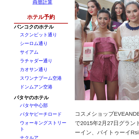
両替計算
ホテル予約
バンコクのホテル
スクンビット通り
シーロム通り
サイアム
ラチャダー通り
カオサン通り
スワンナプーム空港
ドンムアン空港
パタヤのホテル
パタヤ中心部
コスメショップEVEAN
パタヤビーチロード
ウォーキングストリー
で2015年2月27日グ
ト
ーイン、バイトゥーイRs
ナクルア