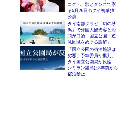
コクへ 歌とダンスで彩
る9月26日のタイ初単独
公演
タイ南部クラビ「幻の砂
浜」で外国人観光客と船
頭が口論 国立公園「遊
泳区域をめぐる誤解」
「国立公園の宿泊施設は
劣悪」予算委員が批判、
タイ国立公園局が反論
シミラン諸島は8年前から
宿泊禁止