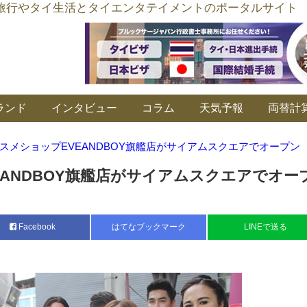
อร์ลิงค์ タイ旅行やタイ生活とタイエンタテイメントのポータルサイト
ランド
インタビュー
コラム
天気予報
両替計
スメショップEVEANDBOY旗艦店がサイアムスクエアでオープン
EANDBOY旗艦店がサイアムスクエアでオー
Facebook
はてなブックマーク
LINEで送る