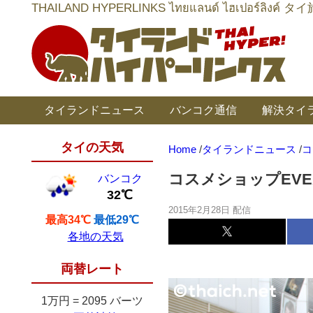
THAILAND HYPERLINKS ไทยแลนด์ ไฮเป
タイランドニュース
バンコク通信
解決タイ
タイの天気
Home
/
タイランドニュース
/
コ
コスメショップEV
バンコク
32℃
2015年2月28日 配信
最高34℃
最低29℃
各地の天気
両替レート
1万円
=
2095 バーツ