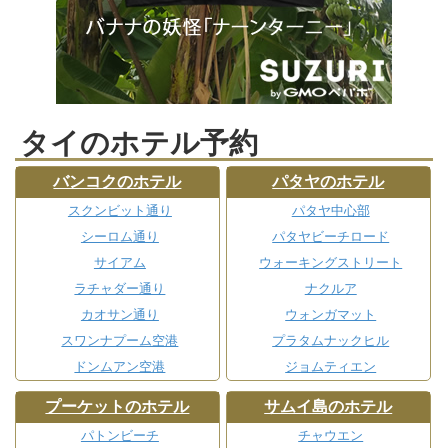
タイのホテル予約
バンコクのホテル
パタヤのホテル
スクンビット通り
パタヤ中心部
シーロム通り
パタヤビーチロード
サイアム
ウォーキングストリート
ラチャダー通り
ナクルア
カオサン通り
ウォンガマット
スワンナプーム空港
プラタムナックヒル
ドンムアン空港
ジョムティエン
プーケットのホテル
サムイ島のホテル
パトンビーチ
チャウエン