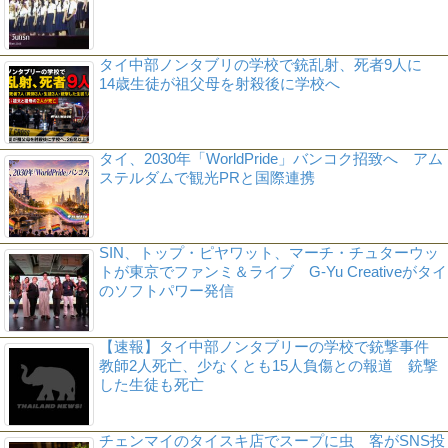
タイ中部ノンタブリの学校で銃乱射、死者9人に
14歳生徒が祖父母を射殺後に学校へ
タイ、2030年「WorldPride」バンコク招致へ アム
ステルダムで観光PRと国際連携
SIN、トップ・ピヤワット、マーチ・チュターウッ
トが東京でファンミ＆ライブ G-Yu Creativeがタイ
のソフトパワー発信
【速報】タイ中部ノンタブリーの学校で銃撃事件
教師2人死亡、少なくとも15人負傷との報道 銃撃
した生徒も死亡
チェンマイのタイスキ店でスープに虫 客がSNS投