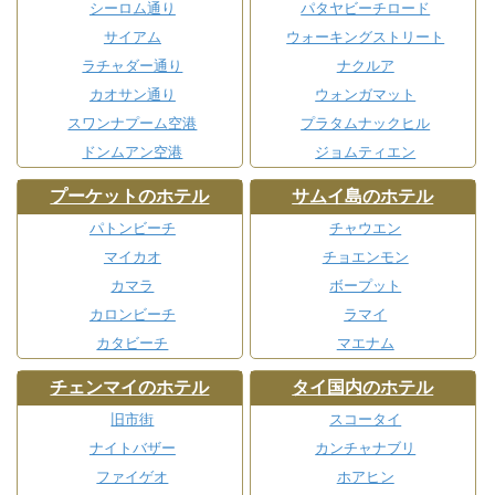
シーロム通り
パタヤビーチロード
サイアム
ウォーキングストリート
ラチャダー通り
ナクルア
カオサン通り
ウォンガマット
スワンナプーム空港
プラタムナックヒル
ドンムアン空港
ジョムティエン
プーケットのホテル
サムイ島のホテル
パトンビーチ
チャウエン
マイカオ
チョエンモン
カマラ
ボープット
カロンビーチ
ラマイ
カタビーチ
マエナム
チェンマイのホテル
タイ国内のホテル
旧市街
スコータイ
ナイトバザー
カンチャナブリ
ファイゲオ
ホアヒン