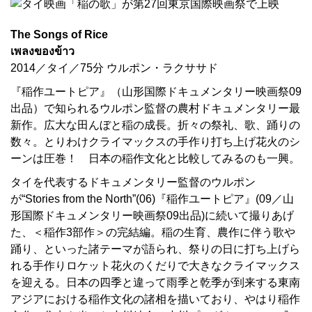
The Songs of Rice
เพลงของข้าว
2014／タイ／75分 ウルポン・ラクササド
『稲作ユートピア』（山形国際ドキュメンタリー映画祭09
出品）で知られるウルポン監督の農村ドキュメンタリー最
新作。広大な田んぼと稲の成長。折々の祭礼、歌、踊りの
数々。とりわけクライマックスの手作り打ち上げ花火のシ
ーンは圧巻！ 日本の稲作文化と比較してみるのも一興。
タイを代表するドキュメンタリー監督のウルポン
が“Stories from the North”(06)『稲作ユートピア』(09／山
形国際ドキュメンタリー映画祭09出品)に続いて撮りあげ
た、＜稲作3部作＞の完結編。稲の生育、農作に伴う歌や
踊り、といった諸テーマが語られ、祭りの日に打ち上げら
れる手作りロケット花火のくだりで大きなクライマックス
を迎える。日本の四季と違って雨季と乾季が到来する東南
アジアにおける稲作文化の諸相を描いており、やはり稲作