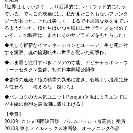
｢世界はより小さく、より西洋的に、ハリウッド的になっ
ている。でもこの映画には、私が見たこともないファンタ
ジーがあった。それは美しく、まるで不思議な夢を見てい
るようだった。僕たちはいつも映画にサプライズを求めて
いる。この映画は、まさにそのサプライズをもたらした｣
◆美しく斬新なイマジネーションとユーモア、生と死に対
する洞察、魂の輪廻転生…世界が驚いた衝撃作。
◆いま最も注目すべきアジアの才能、アピチャッポン・ウ
ィーラセタクン監督、初の日本劇場公開作！
◆驚愕の連続！猿の精霊の異形に驚き、心地よい混沌に身
を任せろ。「考えるな、感じろ｣
◆バンコクの大人気ユニットPenguin Villaによるエンド曲
が本編の余韻を最高潮に盛り上げる！
【受賞】
2010年 カンヌ国際映画祭 パルムドール（最高賞）受賞
2010年東京フィルメックス映画祭 オープニング作品