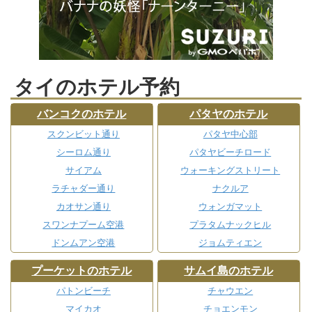
タイのホテル予約
バンコクのホテル
パタヤのホテル
スクンビット通り
パタヤ中心部
シーロム通り
パタヤビーチロード
サイアム
ウォーキングストリート
ラチャダー通り
ナクルア
カオサン通り
ウォンガマット
スワンナプーム空港
プラタムナックヒル
ドンムアン空港
ジョムティエン
プーケットのホテル
サムイ島のホテル
パトンビーチ
チャウエン
マイカオ
チョエンモン