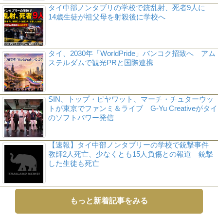
タイ中部ノンタブリの学校で銃乱射、死者9人に
14歳生徒が祖父母を射殺後に学校へ
タイ、2030年「WorldPride」バンコク招致へ アム
ステルダムで観光PRと国際連携
SIN、トップ・ピヤワット、マーチ・チュターウッ
トが東京でファンミ＆ライブ G-Yu Creativeがタイ
のソフトパワー発信
【速報】タイ中部ノンタブリーの学校で銃撃事件
教師2人死亡、少なくとも15人負傷との報道 銃撃
した生徒も死亡
もっと新着記事をみる