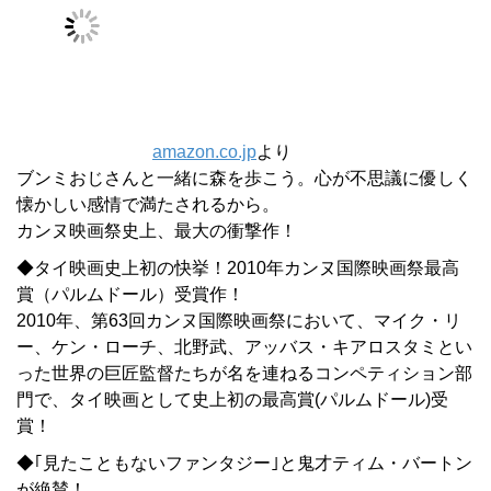
amazon.co.jp
より
ブンミおじさんと一緒に森を歩こう。心が不思議に優しく
懐かしい感情で満たされるから。
カンヌ映画祭史上、最大の衝撃作！
◆タイ映画史上初の快挙！2010年カンヌ国際映画祭最高
賞（パルムドール）受賞作！
2010年、第63回カンヌ国際映画祭において、マイク・リ
ー、ケン・ローチ、北野武、アッバス・キアロスタミとい
った世界の巨匠監督たちが名を連ねるコンペティション部
門で、タイ映画として史上初の最高賞(パルムドール)受
賞！
◆｢見たこともないファンタジー｣と鬼才ティム・バートン
が絶賛！