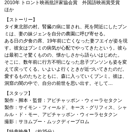
2010年 トロント映画批評家協会賞 外国語映画賞受賞
ほか
【ストーリー】
タイ東北部の村。腎臓の病に冒され、死を間近にしたブン
ミは、妻の妹ジェンを自分の農園に呼び寄せる。
ある日の夕食の席、19年前に亡くなった妻フエイが姿を現
す。彼女はブンミの病気が心配でやってきたという。彼ら
は最初こそ驚くものの、懐かしさから語らいはじめた。
そこに、数年前に行方不明になった息子ブンソンも姿を変
えて戻ってくる。いよいよ行くときが近づいてきたのだ。
愛するものたちとともに、森に入っていくブンミ。彼は、
洞窟の闇の中で、自分の前世を思い出す。そして…
【スタッフ】
製作・脚本・監督：アピチャッポン・ウィーラセタクン
製作：サイモン・フィールド、キース・グリフィス、シャ
ルル・ド・モー、アピチャッポン・ウィーラセタクン
撮影：サヨムプー・ムックディープロム
【特典映像】（約35分）