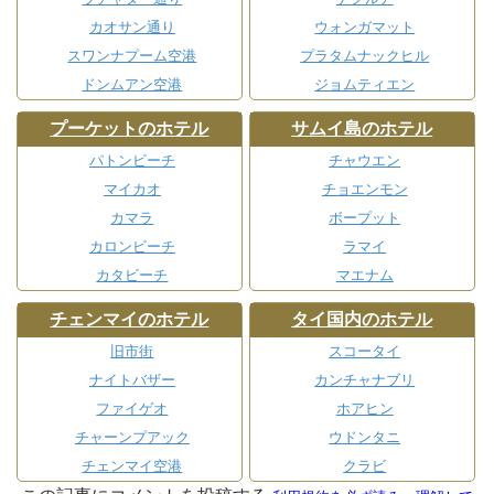
カオサン通り
ウォンガマット
スワンナプーム空港
プラタムナックヒル
ドンムアン空港
ジョムティエン
プーケットのホテル
サムイ島のホテル
パトンビーチ
チャウエン
マイカオ
チョエンモン
カマラ
ボープット
カロンビーチ
ラマイ
カタビーチ
マエナム
チェンマイのホテル
タイ国内のホテル
旧市街
スコータイ
ナイトバザー
カンチャナブリ
ファイゲオ
ホアヒン
チャーンプアック
ウドンタニ
チェンマイ空港
クラビ