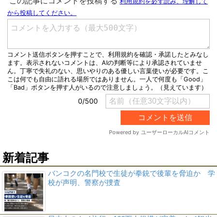
新着記事
バンコクの名門校で生徒が拳銃で後輩を脅迫か 学
校が声明、警察が捜査