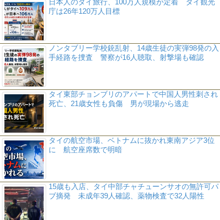
日本人のタイ旅行、100万人規模が定着 タイ観光
庁は26年120万人目標
ノンタブリー学校銃乱射、14歳生徒の実弾98発の入
手経路を捜査 警察が16人聴取、射撃場も確認
タイ東部チョンブリのアパートで中国人男性刺され
死亡、21歳女性も負傷 男が現場から逃走
タイの航空市場、ベトナムに抜かれ東南アジア3位
に 航空座席数で明暗
15歳も入店、タイ中部チャチューンサオの無許可パ
ブ摘発 未成年39人確認、薬物検査で32人陽性