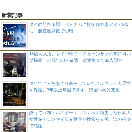
新着記事
タイの航空市場、ベトナムに抜かれ東南アジア3位
に 航空座席数で明暗
15歳も入店、タイ中部チャチューンサオの無許可パ
ブ摘発 未成年39人確認、薬物検査で32人陽性
タイでごみをあさり暮らしていたノルウェー人男性
を保護、3年以上帰国できず 帰国へ向け支援
酔って財布・パスポート・スマホを紛失した日本人
女性をチェンマイ観光警察が捜索を支援、涙の抱擁
で感謝