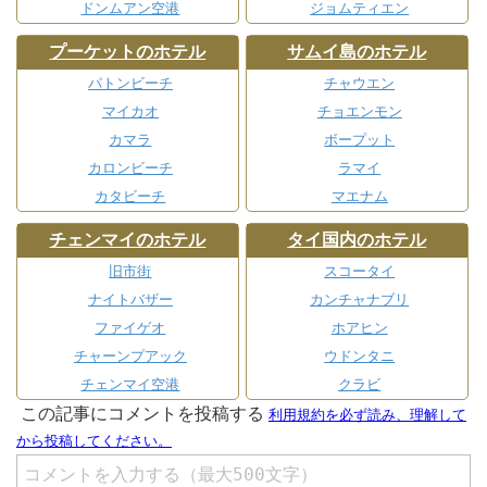
ドンムアン空港
ジョムティエン
プーケットのホテル
サムイ島のホテル
パトンビーチ
チャウエン
マイカオ
チョエンモン
カマラ
ボープット
カロンビーチ
ラマイ
カタビーチ
マエナム
チェンマイのホテル
タイ国内のホテル
旧市街
スコータイ
ナイトバザー
カンチャナブリ
ファイゲオ
ホアヒン
チャーンプアック
ウドンタニ
チェンマイ空港
クラビ