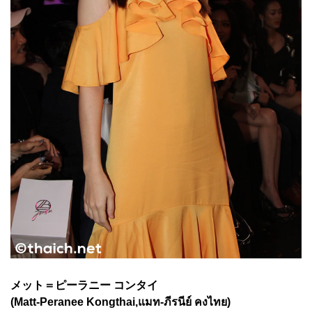
メット＝ピーラニー コンタイ
(Matt-Peranee Kongthai,แมท-ภีรนีย์ คงไทย)