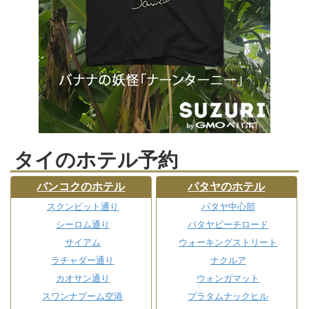
タイのホテル予約
バンコクのホテル
パタヤのホテル
スクンビット通り
パタヤ中心部
シーロム通り
パタヤビーチロード
サイアム
ウォーキングストリート
ラチャダー通り
ナクルア
カオサン通り
ウォンガマット
スワンナプーム空港
プラタムナックヒル