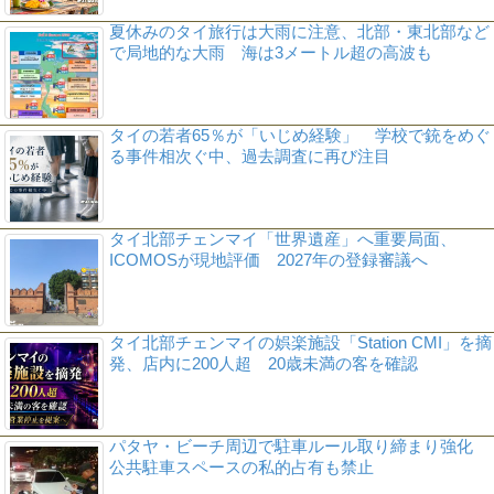
夏休みのタイ旅行は大雨に注意、北部・東北部など
で局地的な大雨 海は3メートル超の高波も
タイの若者65％が「いじめ経験」 学校で銃をめぐ
る事件相次ぐ中、過去調査に再び注目
タイ北部チェンマイ「世界遺産」へ重要局面、
ICOMOSが現地評価 2027年の登録審議へ
タイ北部チェンマイの娯楽施設「Station CMI」を摘
発、店内に200人超 20歳未満の客を確認
パタヤ・ビーチ周辺で駐車ルール取り締まり強化
公共駐車スペースの私的占有も禁止