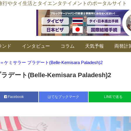
อร์ลิงค์ タイ旅行やタイ生活とタイエンタテイメントのポータルサイト
ランド
インタビュー
コラム
天気予報
両替計
ケミサラー プラデート(Belle-Kemisara Paladesh)2
(Belle-Kemisara Paladesh)2
Facebook
はてなブックマーク
LINEで送る