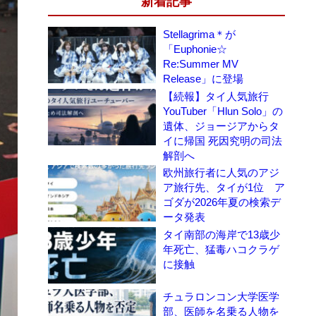
新着記事
Stellagrima＊が
「Euphonie☆
Re:Summer MV
Release」に登場
【続報】タイ人気旅行
YouTuber「Hlun Solo」の
遺体、ジョージアからタ
イに帰国 死因究明の司法
解剖へ
欧州旅行者に人気のアジ
ア旅行先、タイが1位 ア
ゴダが2026年夏の検索デ
ータ発表
タイ南部の海岸で13歳少
年死亡、猛毒ハコクラゲ
に接触
チュラロンコン大学医学
部、医師を名乗る人物を