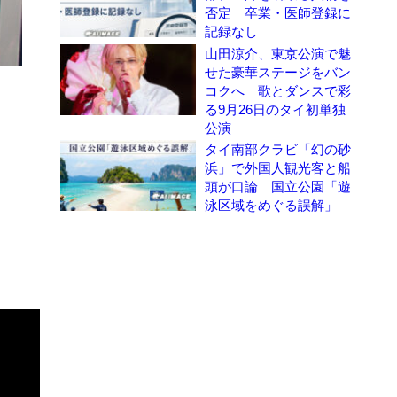
否定 卒業・医師登録に
記録なし
山田涼介、東京公演で魅
せた豪華ステージをバン
コクへ 歌とダンスで彩
る9月26日のタイ初単独
公演
タイ南部クラビ「幻の砂
浜」で外国人観光客と船
頭が口論 国立公園「遊
泳区域をめぐる誤解」