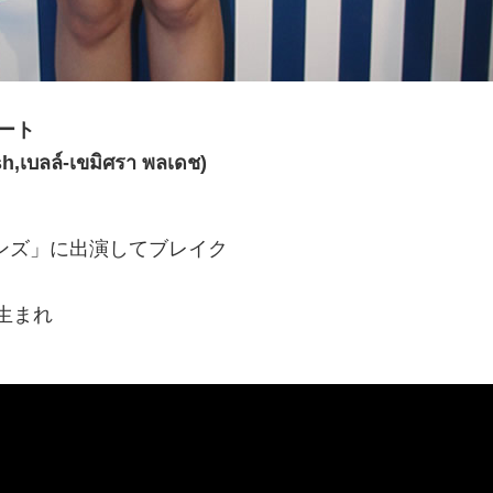
ート
h,เบลล์-เขมิศรา พลเดช)
ンズ」に出演してブレイク
ク生まれ