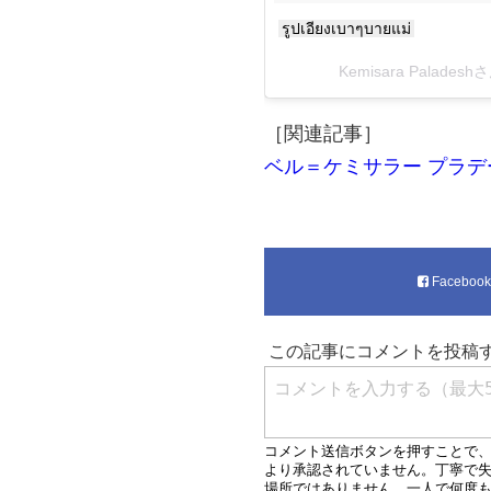
รูปเอียงเบาๆบายแม่
Kemisara Palade
［関連記事］
ベル＝ケミサラー プラデート(Be
Faceboo