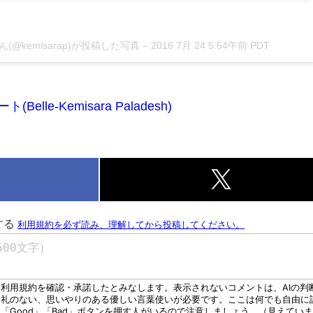
shさん(@kemisarap)が投稿した写真 –
2016 7月 24 5:54午前 PDT
lle-Kemisara Paladesh)
k