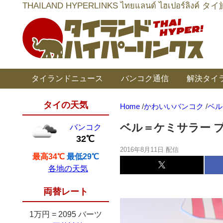
THAILAND HYPERLINKS ไทยแลนด์ ไฮเป
タイランドニュース
バンコク通信
解決タイ
タイの天気
Home
/
かわいいバンコク
/
ベル＝
ベル＝ケミサラー プラデート
バンコク
32℃
2016年8月11日 配信
最高34℃
最低29℃
各地の天気
両替レート
1万円
=
2095 バーツ