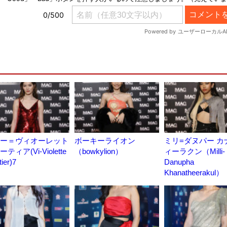
ー＝ヴィオーレット
ボーキーライオン
ミリ=ダヌパー カ
ティア(Vi-Violette
（bowkylion）
ィーラクン（Milli-
ier)7
Danupha
Khanatheerakul）