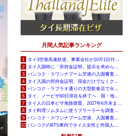
月間人気記事ランキング
タイ3空港高速鉄道、事業会社が10月1日付の契約終了を通知 「現時点での撤退決定ではない」
タイ入国時に「所持金証明」提示を求められる場合も、タイ政府観光庁が外国人旅行者に再周知
バンコク・スワンナプーム空港の入国審査に長蛇の列、SNSで「3～4時間待ち」との投稿が拡散
タイ入国の所持金証明、現金だけでなくクレジットカードや銀行明細も提示可能
バンコク・ラプラオ通りの大型飲食店で火災、27人死亡・多数負傷
タイ、ノービザ60日滞在を終了へ 国・地域別に30日・15日へ再編
タイ人の日本ビザ免除措置、2027年6月末まで延長 不安広がる中でひとまず安堵
タイ料理ソムタムに使うプラーラーを調査へ、大学新入生4,233人が肝吸虫感染
バンコク・スワンナプーム空港、入国審査で2～3時間待ちの時間帯も 審査厳格化と人員不足が影響か
バンコクのBTS車内でタイ人女性と外国人学生グループが口論、騒音めぐる動画が拡散