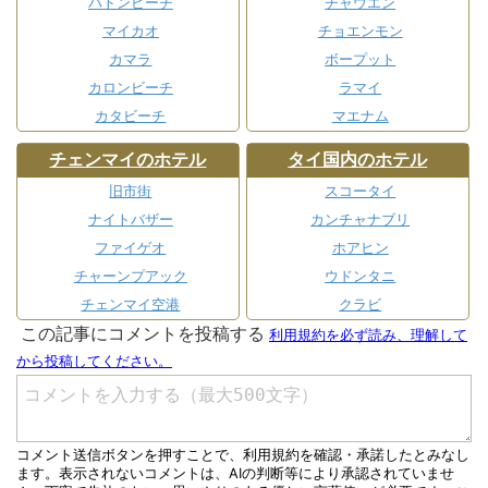
パトンビーチ
チャウエン
マイカオ
チョエンモン
カマラ
ボープット
カロンビーチ
ラマイ
カタビーチ
マエナム
チェンマイのホテル
タイ国内のホテル
旧市街
スコータイ
ナイトバザー
カンチャナブリ
ファイゲオ
ホアヒン
チャーンプアック
ウドンタニ
チェンマイ空港
クラビ