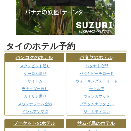
タイのホテル予約
バンコクのホテル
パタヤのホテル
スクンビット通り
パタヤ中心部
シーロム通り
パタヤビーチロード
サイアム
ウォーキングストリート
ラチャダー通り
ナクルア
カオサン通り
ウォンガマット
スワンナプーム空港
プラタムナックヒル
ドンムアン空港
ジョムティエン
プーケットのホテル
サムイ島のホテル