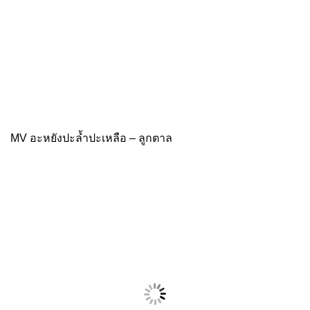
MV อะหยังปะล้ำปะเหลือ – ลูกตาล