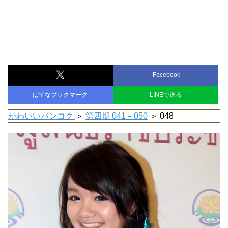
Facebook
はてなブックマーク
LINEで送る
かわいいバンコク
＞
第四期 041－050
＞ 048