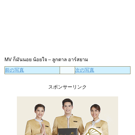
MV ก็มันนอย น้อยใจ – ลูกตาล อาร์สยาม
前の写真
次の写真
スポンサーリンク