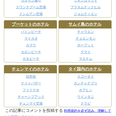
カオサン通り
ウォンガマット
スワンナプーム空港
プラタムナックヒル
ドンムアン空港
ジョムティエン
プーケットのホテル
サムイ島のホテル
パトンビーチ
チャウエン
マイカオ
チョエンモン
カマラ
ボープット
カロンビーチ
ラマイ
カタビーチ
マエナム
チェンマイのホテル
タイ国内のホテル
旧市街
スコータイ
ナイトバザー
カンチャナブリ
ファイゲオ
ホアヒン
チャーンプアック
ウドンタニ
チェンマイ空港
クラビ