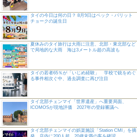
タイの今日は何の日？ 8月9日はペック・パリット
チョークの誕生日
夏休みのタイ旅行は大雨に注意、北部・東北部など
で局地的な大雨 海は3メートル超の高波も
タイの若者65％が「いじめ経験」 学校で銃をめぐ
る事件相次ぐ中、過去調査に再び注目
タイ北部チェンマイ「世界遺産」へ重要局面、
ICOMOSが現地評価 2027年の登録審議へ
タイ北部チェンマイの娯楽施設「Station CMI」を摘
発、店内に200人超 20歳未満の客を確認