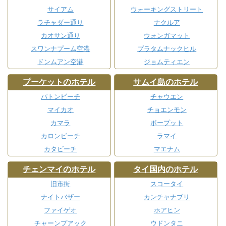
サイアム
ウォーキングストリート
ラチャダー通り
ナクルア
カオサン通り
ウォンガマット
スワンナプーム空港
プラタムナックヒル
ドンムアン空港
ジョムティエン
プーケットのホテル
サムイ島のホテル
パトンビーチ
チャウエン
マイカオ
チョエンモン
カマラ
ボープット
カロンビーチ
ラマイ
カタビーチ
マエナム
チェンマイのホテル
タイ国内のホテル
旧市街
スコータイ
ナイトバザー
カンチャナブリ
ファイゲオ
ホアヒン
チャーンプアック
ウドンタニ