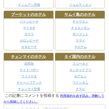
ドンムアン空港
ジョムティエン
プーケットのホテル
サムイ島のホテル
パトンビーチ
チャウエン
マイカオ
チョエンモン
カマラ
ボープット
カロンビーチ
ラマイ
カタビーチ
マエナム
チェンマイのホテル
タイ国内のホテル
旧市街
スコータイ
ナイトバザー
カンチャナブリ
ファイゲオ
ホアヒン
チャーンプアック
ウドンタニ
チェンマイ空港
クラビ