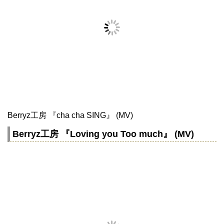
Berryz工房 『cha cha SING』 (MV)
Berryz工房 『Loving you Too much』 (MV)