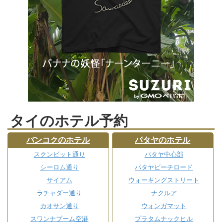
タイのホテル予約
バンコクのホテル
パタヤのホテル
スクンビット通り
パタヤ中心部
シーロム通り
パタヤビーチロード
サイアム
ウォーキングストリート
ラチャダー通り
ナクルア
カオサン通り
ウォンガマット
スワンナプーム空港
プラタムナックヒル