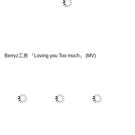
Berryz工房 『Loving you Too much』 (MV)