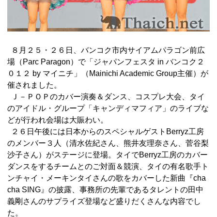
８月２５・２６日、バンコク市内サイアムパラゴン前広
場（Parc Paragon）で「ジャパンフェスタ in バンコク２
０１２ by マイニチ」（Mainichi Academic Group主催）が
催されました。
Ｊ－ＰＯＰのカバー演奏＆ダンス、コスプレ大会、タイ
のアイドル・グループ「キャンディマフィア」のライブな
どが行われ会場は大賑わい。
２６日午後には日本からのスペシャルゲストBerryz工房
のメンバー３人（清水佐紀さん、熊井友理奈さん、菅谷梨
沙子さん）がステージに登場。タイでBerryz工房のカバー
ダンスをするチームとのご対面＆競演、タイの有名歌手ト
ンチャイ・メーキンタイさんの歌をカバーした新曲『cha
cha SING』の披露、事務所の先輩であるタレントの田中
義剛さんのサプライズ登場など盛りだくさんな内容でし
た。