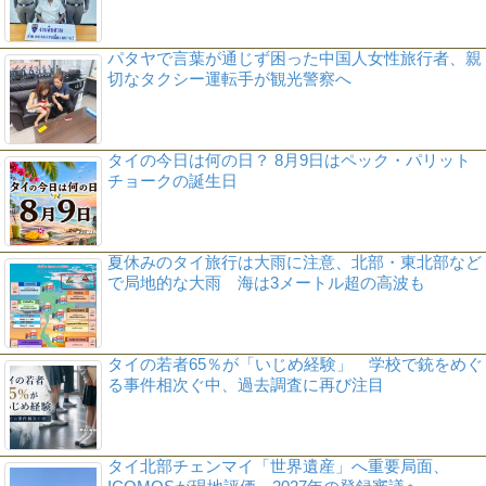
パタヤで言葉が通じず困った中国人女性旅行者、親
切なタクシー運転手が観光警察へ
タイの今日は何の日？ 8月9日はペック・パリット
チョークの誕生日
夏休みのタイ旅行は大雨に注意、北部・東北部など
で局地的な大雨 海は3メートル超の高波も
タイの若者65％が「いじめ経験」 学校で銃をめぐ
る事件相次ぐ中、過去調査に再び注目
タイ北部チェンマイ「世界遺産」へ重要局面、