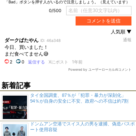
新着記事
タイ全国調査、87％が「犯罪・暴力が深刻化」
94％が自身の安全に不安、政府への不信は約7割
ドンムアン空港でスイス人の男を逮捕、偽造パスポ
ート使用容疑