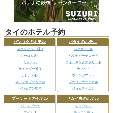
タイのホテル予約
バンコクのホテル
パタヤのホテル
スクンビット通り
パタヤ中心部
シーロム通り
パタヤビーチロード
サイアム
ウォーキングストリート
ラチャダー通り
ナクルア
カオサン通り
ウォンガマット
スワンナプーム空港
プラタムナックヒル
ドンムアン空港
ジョムティエン
プーケットのホテル
サムイ島のホテル
パトンビーチ
チャウエン
マイカオ
チョエンモン