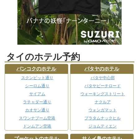
タイのホテル予約
バンコクのホテル
パタヤのホテル
スクンビット通り
パタヤ中心部
シーロム通り
パタヤビーチロード
サイアム
ウォーキングストリート
ラチャダー通り
ナクルア
カオサン通り
ウォンガマット
スワンナプーム空港
プラタムナックヒル
ドンムアン空港
ジョムティエン
プーケットのホテル
サムイ島のホテル