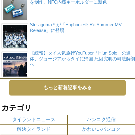
を制作、NFC内蔵キーホルダーに新色
Stellagrima＊が「Euphonie☆ Re:Summer MV
Release」に登場
【続報】タイ人気旅行YouTuber「Hlun Solo」の遺
体、ジョージアからタイに帰国 死因究明の司法解剖
へ
もっと新着記事をみる
カテゴリ
タイランドニュース
バンコク通信
解決タイランド
かわいいバンコク