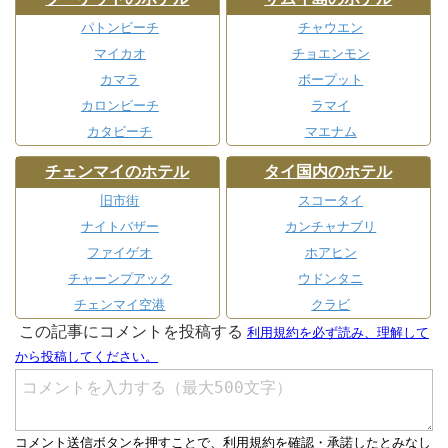
パトンビーチ
チャウエン
マイカオ
チョエンモン
カマラ
ボープット
カロンビーチ
ラマイ
カタビーチ
マエナム
チェンマイのホテル
タイ国内のホテル
旧市街
スコータイ
ナイトバザー
カンチャナブリ
ファイゲオ
ホアヒン
チャーンプアック
ウドンタニ
チェンマイ空港
クラビ