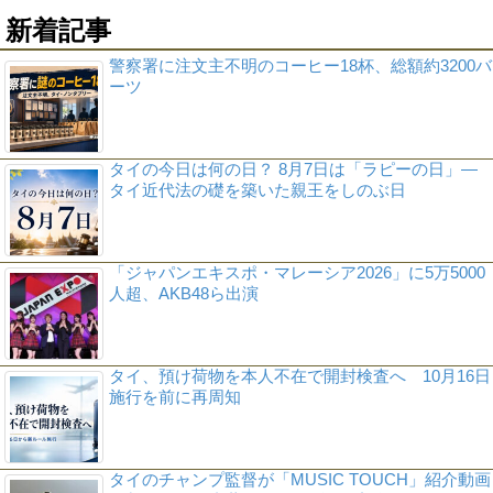
新着記事
警察署に注文主不明のコーヒー18杯、総額約3200バ
ーツ
タイの今日は何の日？ 8月7日は「ラピーの日」―
タイ近代法の礎を築いた親王をしのぶ日
「ジャパンエキスポ・マレーシア2026」に5万5000
人超、AKB48ら出演
タイ、預け荷物を本人不在で開封検査へ 10月16日
施行を前に再周知
タイのチャンプ監督が「MUSIC TOUCH」紹介動画