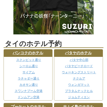
タイのホテル予約
バンコクのホテル
パタヤのホテル
スクンビット通り
パタヤ中心部
シーロム通り
パタヤビーチロード
サイアム
ウォーキングストリート
ラチャダー通り
ナクルア
カオサン通り
ウォンガマット
スワンナプーム空港
プラタムナックヒル
ドンムアン空港
ジョムティエン
プーケットのホテル
サムイ島のホテル