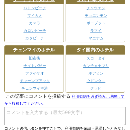
パトンビーチ
チャウエン
マイカオ
チョエンモン
カマラ
ボープット
カロンビーチ
ラマイ
カタビーチ
マエナム
チェンマイのホテル
タイ国内のホテル
旧市街
スコータイ
ナイトバザー
カンチャナブリ
ファイゲオ
ホアヒン
チャーンプアック
ウドンタニ
チェンマイ空港
クラビ