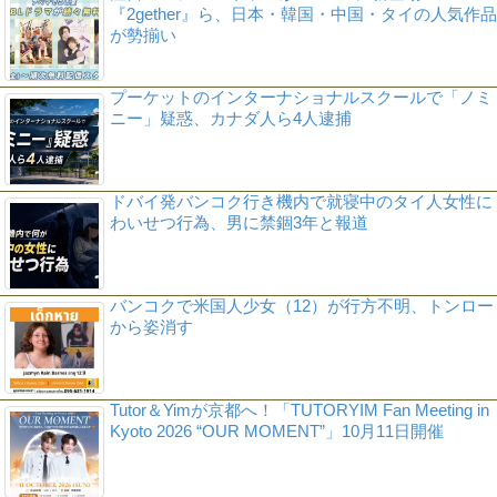
『2gether』ら、日本・韓国・中国・タイの人気作品
が勢揃い
プーケットのインターナショナルスクールで「ノミ
ニー」疑惑、カナダ人ら4人逮捕
ドバイ発バンコク行き機内で就寝中のタイ人女性に
わいせつ行為、男に禁錮3年と報道
バンコクで米国人少女（12）が行方不明、トンロー
から姿消す
Tutor＆Yimが京都へ！「TUTORYIM Fan Meeting in
Kyoto 2026 “OUR MOMENT”」10月11日開催