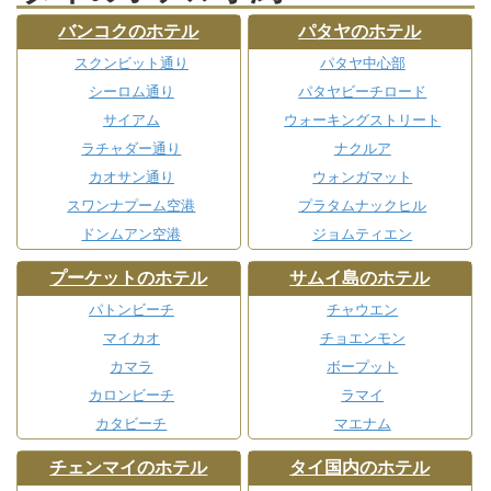
バンコクのホテル
パタヤのホテル
スクンビット通り
パタヤ中心部
シーロム通り
パタヤビーチロード
サイアム
ウォーキングストリート
ラチャダー通り
ナクルア
カオサン通り
ウォンガマット
スワンナプーム空港
プラタムナックヒル
ドンムアン空港
ジョムティエン
プーケットのホテル
サムイ島のホテル
パトンビーチ
チャウエン
マイカオ
チョエンモン
カマラ
ボープット
カロンビーチ
ラマイ
カタビーチ
マエナム
チェンマイのホテル
タイ国内のホテル