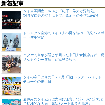
新着記事
タイ全国調査、87％が「犯罪・暴力が深刻化」
94％が自身の安全に不安、政府への不信は約7割
ドンムアン空港でスイス人の男を逮捕、偽造パスポ
ート使用容疑
パタヤで言葉が通じず困った中国人女性旅行者、親
切なタクシー運転手が観光警察へ
タイの今日は何の日？ 8月9日はペック・パリット
チョークの誕生日
夏休みのタイ旅行は大雨に注意、北部・東北部など
で局地的な大雨 海は3メートル超の高波も