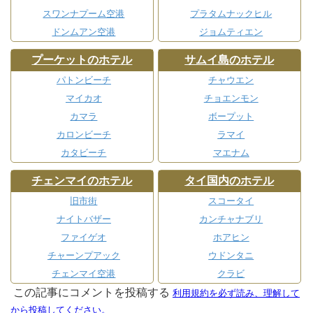
スワンナプーム空港
プラタムナックヒル
ドンムアン空港
ジョムティエン
プーケットのホテル
サムイ島のホテル
パトンビーチ
チャウエン
マイカオ
チョエンモン
カマラ
ボープット
カロンビーチ
ラマイ
カタビーチ
マエナム
チェンマイのホテル
タイ国内のホテル
旧市街
スコータイ
ナイトバザー
カンチャナブリ
ファイゲオ
ホアヒン
チャーンプアック
ウドンタニ
チェンマイ空港
クラビ