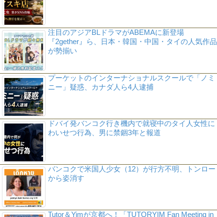
注目のアジアBLドラマがABEMAに新登場
『2gether』ら、日本・韓国・中国・タイの人気作品
が勢揃い
プーケットのインターナショナルスクールで「ノミ
ニー」疑惑、カナダ人ら4人逮捕
ドバイ発バンコク行き機内で就寝中のタイ人女性に
わいせつ行為、男に禁錮3年と報道
バンコクで米国人少女（12）が行方不明、トンロー
から姿消す
Tutor＆Yimが京都へ！「TUTORYIM Fan Meeting in