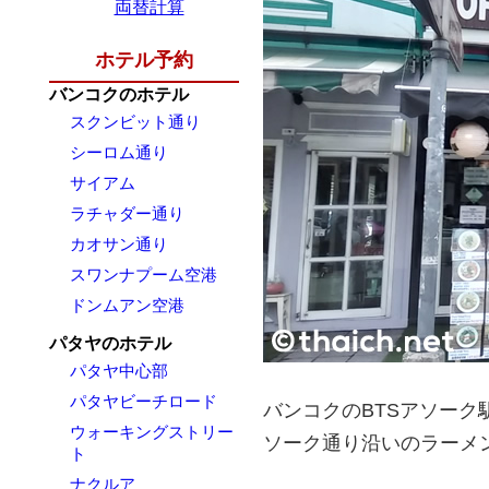
両替計算
ホテル予約
バンコクのホテル
スクンビット通り
シーロム通り
サイアム
ラチャダー通り
カオサン通り
スワンナプーム空港
ドンムアン空港
パタヤのホテル
パタヤ中心部
パタヤビーチロード
バンコクのBTSアソー
ウォーキングストリー
ソーク通り沿いのラーメ
ト
ナクルア