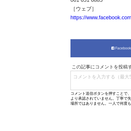
061 651 6885
［ウェブ］
https://www.facebook.co
Faceboo