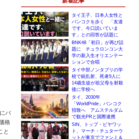
新着記事
タイ王子、日本人女性と
バンコクを歩く 「友達
です、今口説いていま
す」との回答が話題に
BNK48「初日」が再び話
題に チュラロンコン大
学の新入生オリエンテー
ションで合唱
タイ中部ノンタブリの学
校で銃乱射、死者9人に
14歳生徒が祖父母を射殺
後に学校へ
タイ、2030年
「WorldPride」バンコク
招致へ アムステルダム
月にバ
で観光PRと国際連携
価格
SIN、トップ・ピヤワッ
ト、マーチ・チュターウ
こと
ットが東京でファンミ＆