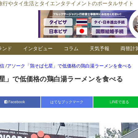
อร์ลิงค์ タイ旅行やタイ生活とタイエンタテイメントのポータルサイト
ランド
インタビュー
コラム
天気予報
両替計
信
/
アソーク「鶏そば七星」で低価格の鶏白湯ラーメンを食べる
星」で低価格の鶏白湯ラーメンを食べる
Facebook
はてなブックマーク
LINEで送る