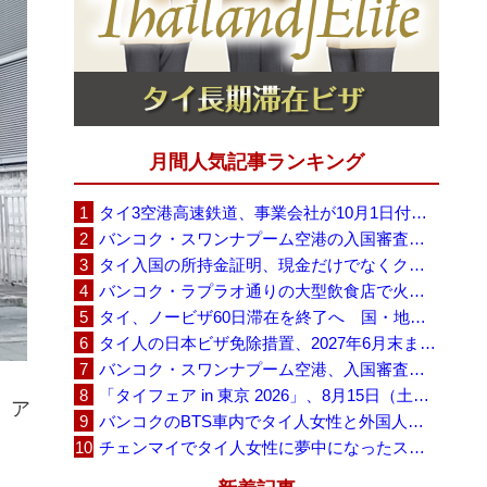
月間人気記事ランキング
タイ3空港高速鉄道、事業会社が10月1日付の契約終了を通知 「現時点での撤退決定ではない」
バンコク・スワンナプーム空港の入国審査に長蛇の列、SNSで「3～4時間待ち」との投稿が拡散
タイ入国の所持金証明、現金だけでなくクレジットカードや銀行明細も提示可能
バンコク・ラプラオ通りの大型飲食店で火災、27人死亡・多数負傷
タイ、ノービザ60日滞在を終了へ 国・地域別に30日・15日へ再編
タイ人の日本ビザ免除措置、2027年6月末まで延長 不安広がる中でひとまず安堵
バンコク・スワンナプーム空港、入国審査で2～3時間待ちの時間帯も 審査厳格化と人員不足が影響か
「タイフェア in 東京 2026」、8月15日（土）・16日（日）に代々木公園で開催
、ア
バンコクのBTS車内でタイ人女性と外国人学生グループが口論、騒音めぐる動画が拡散
チェンマイでタイ人女性に夢中になったスウェーデン人男性、全財産を失い捨てられる