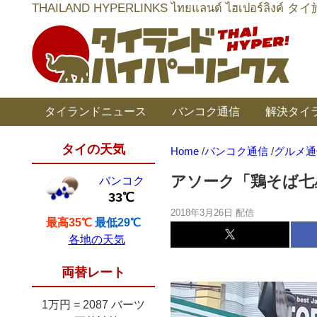
THAILAND HYPERLINKS ไทยแลนด์ ไฮเป
タイランドニュース
バンコク通信
解決タイ
タイの天気
Home
/
バンコク通信
/
グルメ通
アソーク「鶏そば七
バンコク
33℃
2018年3月26日 配信
最高35℃
最低29℃
各地の天気
両替レート
1万円
=
2087 バーツ