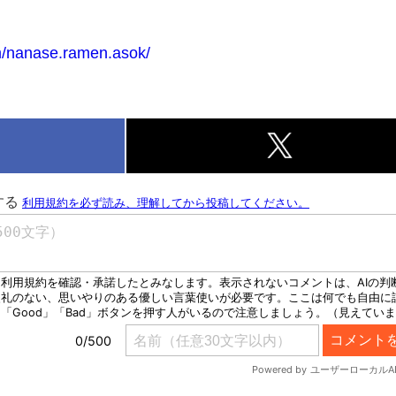
m/nanase.ramen.asok/
k