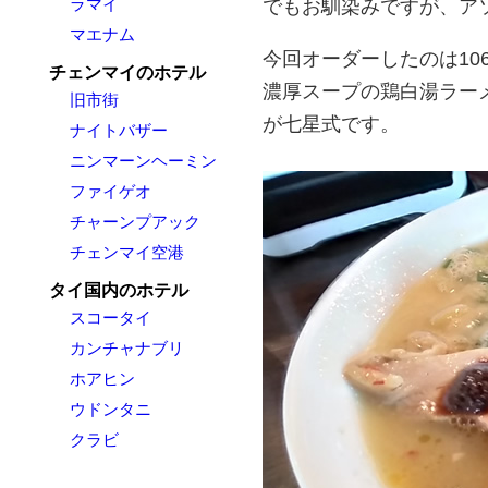
ラマイ
でもお馴染みですが、ア
マエナム
今回オーダーしたのは1
チェンマイのホテル
濃厚スープの鶏白湯ラー
旧市街
が七星式です。
ナイトバザー
ニンマーンヘーミン
ファイゲオ
チャーンプアック
チェンマイ空港
タイ国内のホテル
スコータイ
カンチャナブリ
ホアヒン
ウドンタニ
クラビ