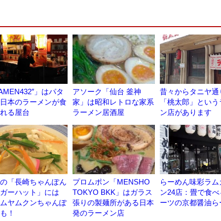
AMEN432″」はパタ
アソーク「仙台 釜神
昔々からタニヤ通
日本のラーメンが食
家」は昭和レトロな家系
「桃太郎」という
れる屋台
ラーメン居酒屋
ン店があります
の「長崎ちゃんぽん
プロムポン「MENSHO
らーめん味彩ラム
ガーハット」には
TOKYO BKK」はガラス
ン24店：畳で食べ
ムヤムクンちゃんぽ
張りの製麺所がある日本
ーツの京都醤油ら
も！
発のラーメン店