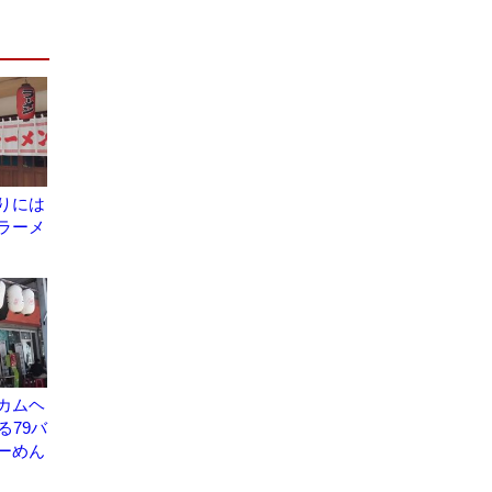
りには
ラーメ
カムヘ
る79バ
ーめん