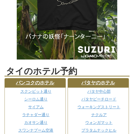
タイのホテル予約
バンコクのホテル
パタヤのホテル
スクンビット通り
パタヤ中心部
シーロム通り
パタヤビーチロード
サイアム
ウォーキングストリート
ラチャダー通り
ナクルア
カオサン通り
ウォンガマット
スワンナプーム空港
プラタムナックヒル