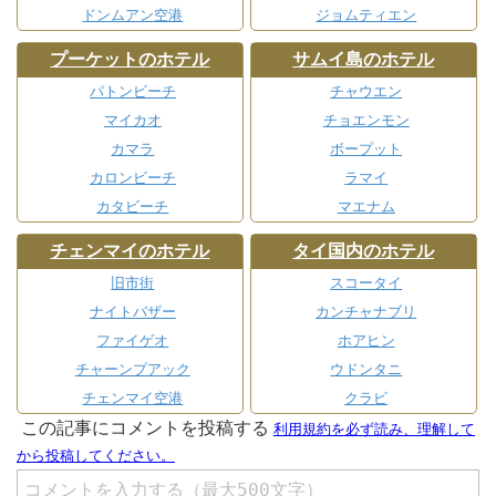
ドンムアン空港
ジョムティエン
プーケットのホテル
サムイ島のホテル
パトンビーチ
チャウエン
マイカオ
チョエンモン
カマラ
ボープット
カロンビーチ
ラマイ
カタビーチ
マエナム
チェンマイのホテル
タイ国内のホテル
旧市街
スコータイ
ナイトバザー
カンチャナブリ
ファイゲオ
ホアヒン
チャーンプアック
ウドンタニ
チェンマイ空港
クラビ