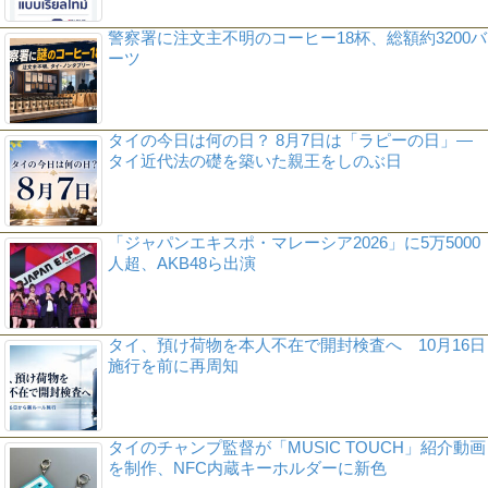
警察署に注文主不明のコーヒー18杯、総額約3200バ
ーツ
タイの今日は何の日？ 8月7日は「ラピーの日」―
タイ近代法の礎を築いた親王をしのぶ日
「ジャパンエキスポ・マレーシア2026」に5万5000
人超、AKB48ら出演
タイ、預け荷物を本人不在で開封検査へ 10月16日
施行を前に再周知
タイのチャンプ監督が「MUSIC TOUCH」紹介動画
を制作、NFC内蔵キーホルダーに新色