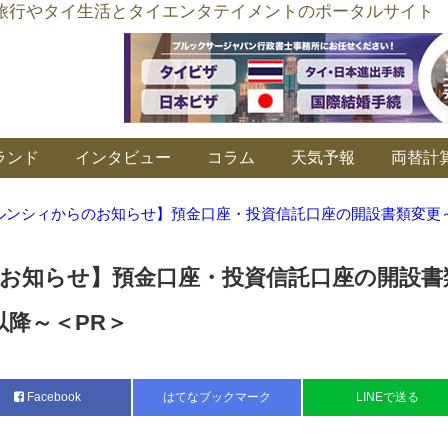
อร์ลิงค์ タイ旅行やタイ生活とタイエンタテイメントのポータルサイト
ランド
インタビュー
コラム
天気予報
両替計
ルンシィからのお知らせ】預金口座・投資信託口座の開設書類変更～2
お知らせ】預金口座・投資信託口座の開設書
日以降～＜PR＞
Facebook
はてなブックマーク
LINEで送る