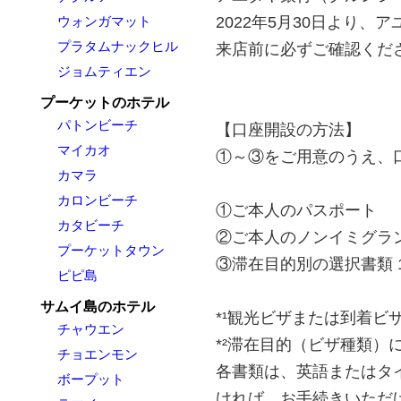
2022年5月30日より
ウォンガマット
プラタムナックヒル
来店前に必ずご確認くだ
ジョムティエン
プーケットのホテル
パトンビーチ
【口座開設の方法】
マイカオ
①～③をご用意のうえ、
カマラ
カロンビーチ
①ご本人のパスポート
カタビーチ
②ご本人のノンイミグラン
プーケットタウン
③滞在目的別の選択書類 1
ピピ島
サムイ島のホテル
*¹観光ビザまたは到着ビ
チャウエン
*²滞在目的（ビザ種類）
チョエンモン
各書類は、英語またはタ
ボープット
ければ、お手続きいただ