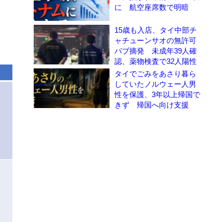
に 航空座席数で明暗
15歳も入店、タイ中部チ
ャチューンサオの無許可
パブ摘発 未成年39人確
認、薬物検査で32人陽性
タイでごみをあさり暮ら
していたノルウェー人男
性を保護、3年以上帰国で
きず 帰国へ向け支援