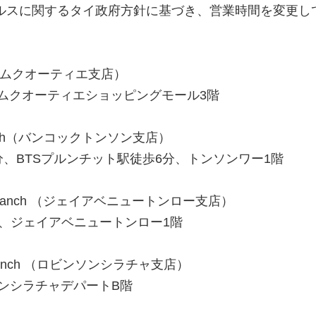
ルスに関するタイ政府方針に基づき、営業時間を変更し
nch（エムクオーティエ支店）
エムクオーティエショッピングモール3階
 Branch（バンコックトンソン支店）
分、BTSプルンチット駅徒歩6分、トンソンワー1階
 Lor Branch （ジェイアベニュートンロー支店）
分、ジェイアベニュートンロー1階
cha Branch （ロビンソンシラチャ支店）
ンシラチャデパートB階