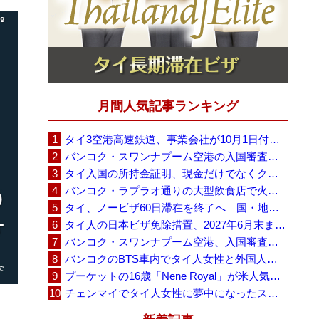
月間人気記事ランキング
タイ3空港高速鉄道、事業会社が10月1日付の契約終了を通知 「現時点での撤退決定ではない」
バンコク・スワンナプーム空港の入国審査に長蛇の列、SNSで「3～4時間待ち」との投稿が拡散
タイ入国の所持金証明、現金だけでなくクレジットカードや銀行明細も提示可能
バンコク・ラプラオ通りの大型飲食店で火災、27人死亡・多数負傷
タイ、ノービザ60日滞在を終了へ 国・地域別に30日・15日へ再編
タイ人の日本ビザ免除措置、2027年6月末まで延長 不安広がる中でひとまず安堵
バンコク・スワンナプーム空港、入国審査で2～3時間待ちの時間帯も 審査厳格化と人員不足が影響か
バンコクのBTS車内でタイ人女性と外国人学生グループが口論、騒音めぐる動画が拡散
プーケットの16歳「Nene Royal」が米人気番組で圧巻の演奏、審査員4人全員が「Yes」
チェンマイでタイ人女性に夢中になったスウェーデン人男性、全財産を失い捨てられる