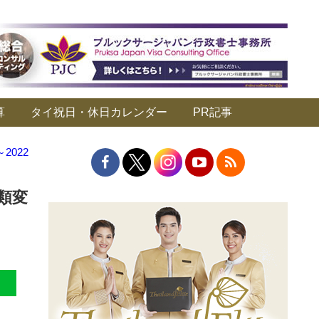
算
タイ祝日・休日カレンダー
PR記事
022
類変