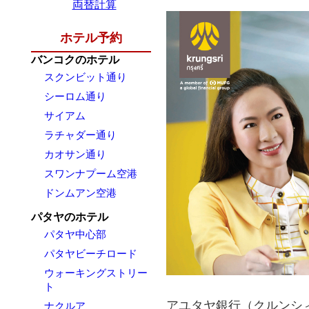
両替計算
ホテル予約
バンコクのホテル
スクンビット通り
シーロム通り
サイアム
ラチャダー通り
カオサン通り
スワンナプーム空港
ドンムアン空港
パタヤのホテル
パタヤ中心部
パタヤビーチロード
ウォーキングストリー
ト
アユタヤ銀行（クルンシ
ナクルア