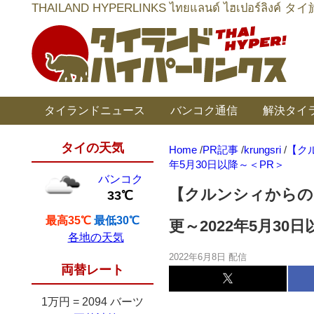
THAILAND HYPERLINKS ไทยแลนด์ ไฮเป
タイランドニュース
バンコク通信
解決タイ
タイの天気
Home
/
PR記事
/
krungsri
/
【ク
年5月30日以降～＜PR＞
バンコク
【クルンシィからの
33℃
最高35℃
最低30℃
更～2022年5月30
各地の天気
2022年6月8日 配信
両替レート
1万円
=
2094 バーツ