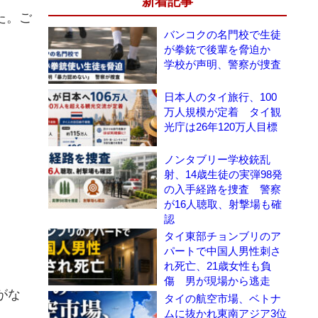
新着記事
た。ご
バンコクの名門校で生徒
が拳銃で後輩を脅迫か
学校が声明、警察が捜査
日本人のタイ旅行、100
万人規模が定着 タイ観
光庁は26年120万人目標
ノンタブリー学校銃乱
射、14歳生徒の実弾98発
の入手経路を捜査 警察
が16人聴取、射撃場も確
認
タイ東部チョンブリのア
パートで中国人男性刺さ
れ死亡、21歳女性も負
傷 男が現場から逃走
がな
タイの航空市場、ベトナ
ムに抜かれ東南アジア3位