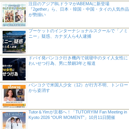
注目のアジアBLドラマがABEMAに新登場
『2gether』ら、日本・韓国・中国・タイの人気作品
が勢揃い
プーケットのインターナショナルスクールで「ノミ
ニー」疑惑、カナダ人ら4人逮捕
ドバイ発バンコク行き機内で就寝中のタイ人女性に
わいせつ行為、男に禁錮3年と報道
バンコクで米国人少女（12）が行方不明、トンロー
から姿消す
Tutor＆Yimが京都へ！「TUTORYIM Fan Meeting in
Kyoto 2026 “OUR MOMENT”」10月11日開催