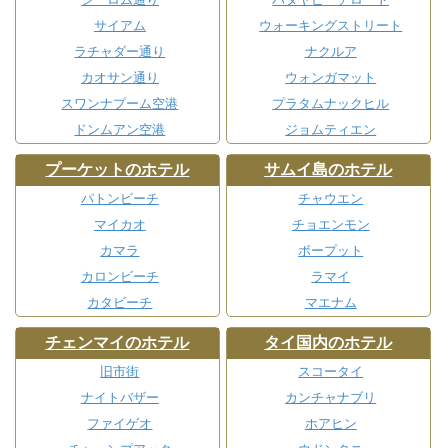
サイアム
ウォーキングストリート
ラチャダー通り
ナクルア
カオサン通り
ウォンガマット
スワンナプーム空港
プラタムナックヒル
ドンムアン空港
ジョムティエン
プーケットのホテル
サムイ島のホテル
パトンビーチ
チャウエン
マイカオ
チョエンモン
カマラ
ボープット
カロンビーチ
ラマイ
カタビーチ
マエナム
チェンマイのホテル
タイ国内のホテル
旧市街
スコータイ
ナイトバザー
カンチャナブリ
ファイゲオ
ホアヒン