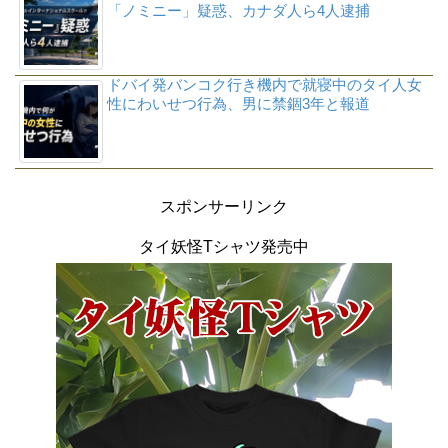
「ノミニー」疑惑、カナダ人ら4人逮捕
ドバイ発バンコク行き機内で就寝中のタイ人女
性にわいせつ行為、男に禁錮3年と報道
スポンサーリンク
タイ妖怪Tシャツ発売中