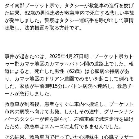
タイ南部プーケット県で、タクシーが救急車の進行を妨げ
た結果、62歳の男性患者が救急車内で死亡する悲しい事故
が発生しました。警察はタクシー運転手を呼び出して事情
聴取し、法的措置を取る方針です。
事件が起きたのは、2025年4月27日朝、プーケット県カト
ゥー郡カマラ地区のカマラ～パトン間の道路上でした。報
道によると、死亡した男性（62歳）は心臓病の持病があ
り、カマラ地区のドリアン農園でめまいを起こして倒れま
した。家族が午前8時15分にパトン病院へ連絡し、救急チ
ームが急行しました。
救急車が到着後、患者をすぐに車内へ搬送し、プーケット
市内の病院へ向けて出発。しかしその途中、グリーンナン
バーのタクシーが道を譲らず、左端車線で減速走行を続け
たため、救急車はスムーズに走行できませんでした。
その結果、救急車内で行っていた心肺蘇生（心臓マッサー