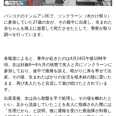
バンコクのドンムアン区で、ソンクラーン（水かけ祭り）
に参加していた27歳の女が、その最中に出産し、生まれた
赤ちゃんを路上に放置して死亡させたとして、警察が取り
調べを行っています。
各報道によると、事件が起きたのは4月14日午後10時半
頃。女は妊娠8〜9カ月の状態で友人と共にソンクラーンに
参加しており、途中で腹痛を訴え、暗がりに身を寄せて出
産。その後、生まれたばかりの女児を植木鉢の陰に置いた
まま、再び友人たちと合流して遊び続けたとされていま
す。
出産直後、女は自ら胎盤を手で処理し、その場を離れたと
いい、足から流血していたことを友人に指摘された際には
「生理だから」と説明。後に通報を受けた救急隊が到着し