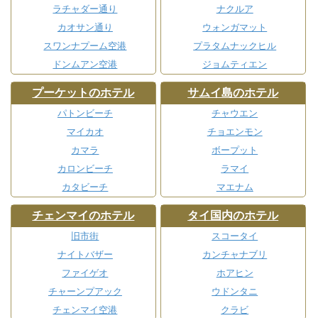
ラチャダー通り
ナクルア
カオサン通り
ウォンガマット
スワンナプーム空港
プラタムナックヒル
ドンムアン空港
ジョムティエン
プーケットのホテル
サムイ島のホテル
パトンビーチ
チャウエン
マイカオ
チョエンモン
カマラ
ボープット
カロンビーチ
ラマイ
カタビーチ
マエナム
チェンマイのホテル
タイ国内のホテル
旧市街
スコータイ
ナイトバザー
カンチャナブリ
ファイゲオ
ホアヒン
チャーンプアック
ウドンタニ
チェンマイ空港
クラビ