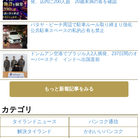
発、店内に200人超 20歳未満の客を確認
パタヤ・ビーチ周辺で駐車ルール取り締まり強化
公共駐車スペースの私的占有も禁止
ドンムアン空港でブラジル人2人摘発、237日間のオ
ーバーステイ インドへ出国直前
もっと新着記事をみる
カテゴリ
タイランドニュース
バンコク通信
解決タイランド
かわいいバンコク