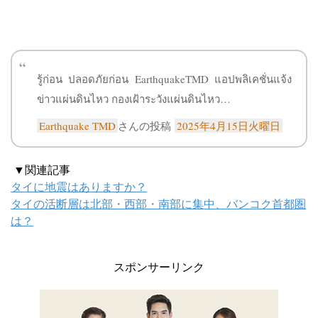
รู้ก่อน ปลอดภัยก่อน EarthquakeTMD แอปพลิเคชั่นแจ้ง
ข่าวแผ่นดินไหว กองเฝ้าระวังแผ่นดินไหว…
Earthquake TMD
さんの投稿
2025年4月15日火曜日
▼関連記事
タイに地震はありますか？
タイの活断層は北部・西部・南部に集中、バンコク首都圏
は？
スポンサーリンク