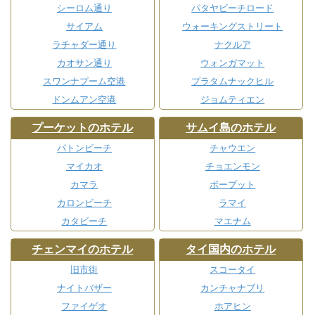
シーロム通り
パタヤビーチロード
サイアム
ウォーキングストリート
ラチャダー通り
ナクルア
カオサン通り
ウォンガマット
スワンナプーム空港
プラタムナックヒル
ドンムアン空港
ジョムティエン
プーケットのホテル
サムイ島のホテル
パトンビーチ
チャウエン
マイカオ
チョエンモン
カマラ
ボープット
カロンビーチ
ラマイ
カタビーチ
マエナム
チェンマイのホテル
タイ国内のホテル
旧市街
スコータイ
ナイトバザー
カンチャナブリ
ファイゲオ
ホアヒン