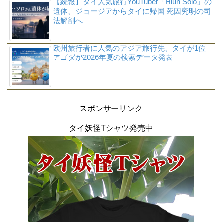
【続報】タイ人気旅行YouTuber「Hlun Solo」の
遺体、ジョージアからタイに帰国 死因究明の司
法解剖へ
欧州旅行者に人気のアジア旅行先、タイが1位
アゴダが2026年夏の検索データ発表
スポンサーリンク
タイ妖怪Tシャツ発売中