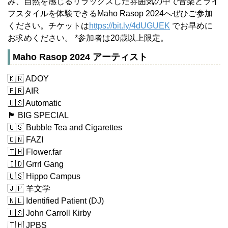
み、自然を感じるリラックスした雰囲気の中で音楽とライ
フスタイルを体験できるMaho Rasop 2024へぜひご参加
ください。チケットは
https://bit.ly/4dUGUEK
でお早めに
お求めください。 *参加者は20歳以上限定。
Maho Rasop 2024 アーティスト
🇰🇷 ADOY
🇫🇷 AIR
🇺🇸 Automatic
🏴 BIG SPECIAL
🇺🇸 Bubble Tea and Cigarettes
🇨🇳 FAZI
🇹🇭 Flower.far
🇮🇩 Grrrl Gang
🇺🇸 Hippo Campus
🇯🇵 羊文学
🇳🇱 Identified Patient (DJ)
🇺🇸 John Carroll Kirby
🇹🇭 JPBS