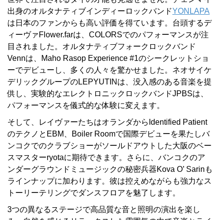
出身のオルタナティブインディーロックバンド
YONLAPA
は日本のファンからも高い評価を得ています。台頭するデ
ィーヴァFlower.farは、COLORSでのパフォーマンスが注
目されました。オルタナティブフォークロックバンド
Vennは、Maho Rasop Experience #1のシークレットショ
ーでデビューし、多くの人々を驚かせました。ネオサイケ
デリックグループのLEPYUTINは、没入感のある音楽を提
供し、実験的なエレクトロニックロックバンドJPBSは、
パフォーマンスを儀式的な体験に変えます。
そして、レイヴァーたちはオランダからIdentified Patient
のテクノとEBM、Boiler Roomで国際デビューを果たしバ
ンコクでのクラブショーがソールドアウトした大阪のベー
スマスターryotaに期待できます。さらに、バンコクのア
ンダーグラウンドミュージックの秘密兵器Kova O’ Sarinも
ラインナップに加わります。彼は控えめながらも強力なス
トーリーテリングでダンスフロアを魅了します。
3つの異なるステージで高品質な音と照明の演出を楽し