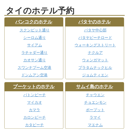
タイのホテル予約
バンコクのホテル
パタヤのホテル
スクンビット通り
パタヤ中心部
シーロム通り
パタヤビーチロード
サイアム
ウォーキングストリート
ラチャダー通り
ナクルア
カオサン通り
ウォンガマット
スワンナプーム空港
プラタムナックヒル
ドンムアン空港
ジョムティエン
プーケットのホテル
サムイ島のホテル
パトンビーチ
チャウエン
マイカオ
チョエンモン
カマラ
ボープット
カロンビーチ
ラマイ
カタビーチ
マエナム