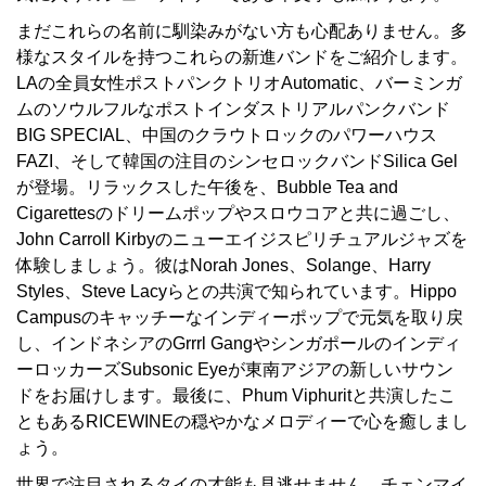
まだこれらの名前に馴染みがない方も心配ありません。多
様なスタイルを持つこれらの新進バンドをご紹介します。
LAの全員女性ポストパンクトリオAutomatic、バーミンガ
ムのソウルフルなポストインダストリアルパンクバンド
BIG SPECIAL、中国のクラウトロックのパワーハウス
FAZI、そして韓国の注目のシンセロックバンドSilica Gel
が登場。リラックスした午後を、Bubble Tea and
Cigarettesのドリームポップやスロウコアと共に過ごし、
John Carroll Kirbyのニューエイジスピリチュアルジャズを
体験しましょう。彼はNorah Jones、Solange、Harry
Styles、Steve Lacyらとの共演で知られています。Hippo
Campusのキャッチーなインディーポップで元気を取り戻
し、インドネシアのGrrrl Gangやシンガポールのインディ
ーロッカーズSubsonic Eyeが東南アジアの新しいサウン
ドをお届けします。最後に、Phum Viphuritと共演したこ
ともあるRICEWINEの穏やかなメロディーで心を癒しまし
ょう。
世界で注目されるタイの才能も見逃せません。チェンマイ