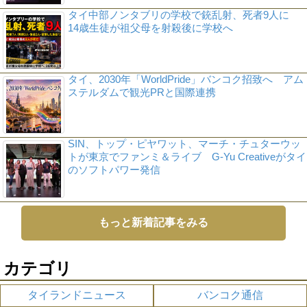
タイ中部ノンタブリの学校で銃乱射、死者9人に
14歳生徒が祖父母を射殺後に学校へ
タイ、2030年「WorldPride」バンコク招致へ アム
ステルダムで観光PRと国際連携
SIN、トップ・ピヤワット、マーチ・チュターウッ
トが東京でファンミ＆ライブ G-Yu Creativeがタイ
のソフトパワー発信
もっと新着記事をみる
カテゴリ
タイランドニュース
バンコク通信