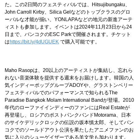
た。この2日間のフェスティバルでは、Hitsujibungaku、
John Carroll Kirby、Silica Gelなどのトップクラスのグロ
ーバルな才能が揃い、YONLAPAなどの地元の新進アーテ
ィストも参加します。イベントは2024年11月23日から24
日まで、バンコクのESC Parkで開催されます。チケット
は
https://bit.ly/4dUGUEK
で購入可能です。
Maho Rasopは、20以上のアーティストが集結し、忘れら
れない音楽体験を提供する週末をお届けします。韓国の人
気インディーポップグループADOYや、グラストンベリー
フェスティバルでのパフォーマンスで知られるThe
Paradise Bangkok Molam International Bandが登場。2010
年代のローファイインディーのファンにはReal Estateが
再登場し、ロシアのポストパンクバンドMotorama、日本
のサイケデリックロックの伝説の坂本慎太郎、そしてバン
コクでのソールドアウト公演を果たしたアニメファンのお
気に入りのシューゲイザーである
羊文学
も加わります。