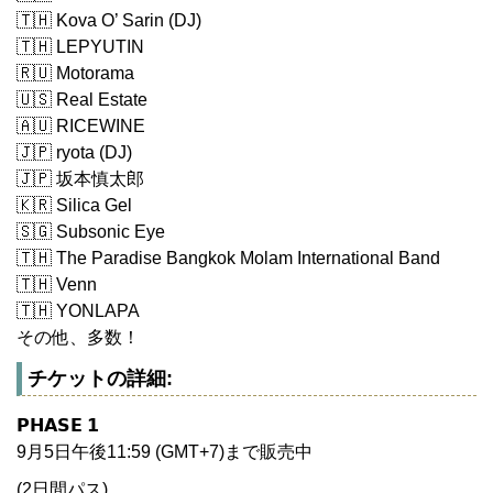
🇹🇭 Kova O’ Sarin (DJ)
🇹🇭 LEPYUTIN
🇷🇺 Motorama
🇺🇸 Real Estate
🇦🇺 RICEWINE
🇯🇵 ryota (DJ)
🇯🇵 坂本慎太郎
🇰🇷 Silica Gel
🇸🇬 Subsonic Eye
🇹🇭 The Paradise Bangkok Molam International Band
🇹🇭 Venn
🇹🇭 YONLAPA
その他、多数！
チケットの詳細:
𝗣𝗛𝗔𝗦𝗘 𝟭
9月5日午後11:59 (GMT+7)まで販売中
(2日間パス)