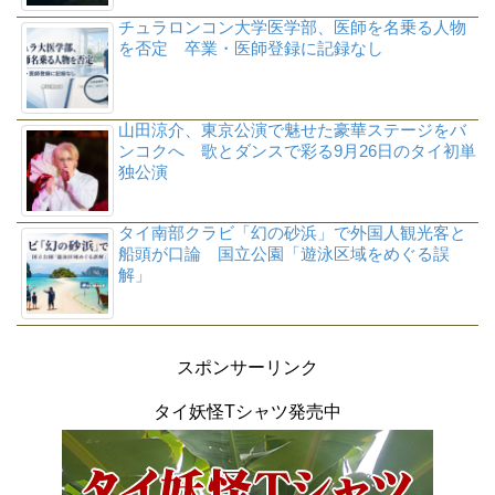
チュラロンコン大学医学部、医師を名乗る人物
を否定 卒業・医師登録に記録なし
山田涼介、東京公演で魅せた豪華ステージをバ
ンコクへ 歌とダンスで彩る9月26日のタイ初単
独公演
タイ南部クラビ「幻の砂浜」で外国人観光客と
船頭が口論 国立公園「遊泳区域をめぐる誤
解」
スポンサーリンク
タイ妖怪Tシャツ発売中