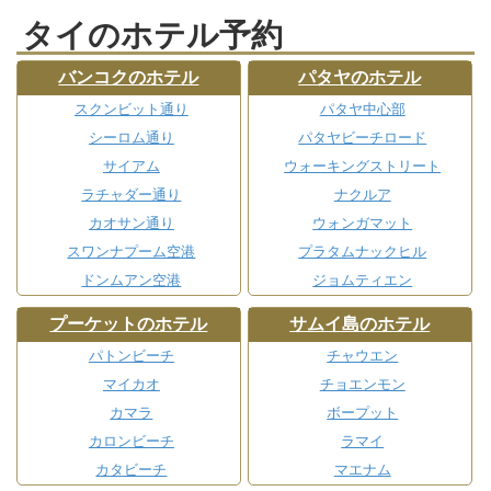
タイのホテル予約
バンコクのホテル
パタヤのホテル
スクンビット通り
パタヤ中心部
シーロム通り
パタヤビーチロード
サイアム
ウォーキングストリート
ラチャダー通り
ナクルア
カオサン通り
ウォンガマット
スワンナプーム空港
プラタムナックヒル
ドンムアン空港
ジョムティエン
プーケットのホテル
サムイ島のホテル
パトンビーチ
チャウエン
マイカオ
チョエンモン
カマラ
ボープット
カロンビーチ
ラマイ
カタビーチ
マエナム