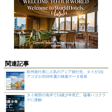
関連記事
欧州旅行者に人気のアジア旅行先、タイが1位
アゴダが2026年夏の検索データ発表
タイ南部の海岸で13歳少年死亡、猛毒ハコクラ
ゲに接触