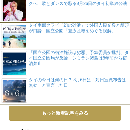
クへ 歌とダンスで彩る9月26日のタイ初単独公演
タイ南部クラビ「幻の砂浜」で外国人観光客と船頭
が口論 国立公園「遊泳区域をめぐる誤解」
「国立公園の宿泊施設は劣悪」予算委員が批判、タ
イ国立公園局が反論 シミラン諸島は8年前から宿
泊禁止
タイの今日は何の日？ 8月6日は「対日宣戦布告は
無効」と宣言した日
もっと新着記事をみる