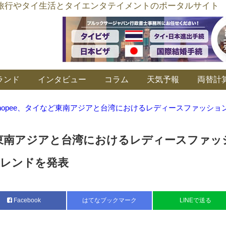
อร์ลิงค์ タイ旅行やタイ生活とタイエンタテイメントのポータルサイト
ランド
インタビュー
コラム
天気予報
両替計
hopee、タイなど東南アジアと台湾におけるレディースファッショ
など東南アジアと台湾におけるレディースファッ
レンドを発表
Facebook
はてなブックマーク
LINEで送る