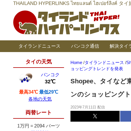
THAILAND HYPERLINKS ไทยแลนด์ ไฮเป
タイランドニュース
バンコク通信
解決タイ
タイの天気
Home
/
タイランドニュース
/
S
ョッピングトレンドを発表
バンコク
Shopee、タイ
32℃
最高34℃
最低29℃
ンのショッピングト
各地の天気
2023年7月11日 配信
両替レート
1万円
=
2094 バーツ