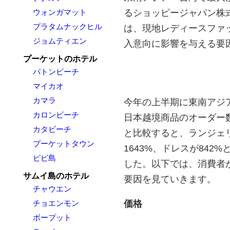
るショッピージャパン株
ウォンガマット
プラタムナックヒル
は、現地レディースファ
ジョムティエン
入意向に影響を与える要
プーケットのホテル
パトンビーチ
マイカオ
カマラ
今年の上半期に東南アジ
カロンビーチ
日本越境商品のオーダー
カタビーチ
と比較すると、ランジェリ
プーケットタウン
1643%、ドレスが84
ピピ島
した。以下では、消費者
サムイ島のホテル
要因を見ていきます。
チャウエン
価格
チョエンモン
ボープット