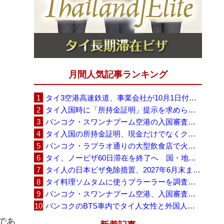
月間人気記事ランキング
タイ3空港高速鉄道、事業会社が10月1日付の契約終了を通知 「現時点での撤退決定ではない」
タイ入国時に「所持金証明」提示を求められる場合も、タイ政府観光庁が外国人旅行者に再周知
バンコク・スワンナプーム空港の入国審査に長蛇の列、SNSで「3～4時間待ち」との投稿が拡散
タイ入国の所持金証明、現金だけでなくクレジットカードや銀行明細も提示可能
バンコク・ラプラオ通りの大型飲食店で火災、27人死亡・多数負傷
タイ、ノービザ60日滞在を終了へ 国・地域別に30日・15日へ再編
タイ人の日本ビザ免除措置、2027年6月末まで延長 不安広がる中でひとまず安堵
タイ料理ソムタムに使うプラーラーを調査へ、大学新入生4,233人が肝吸虫感染
バンコク・スワンナプーム空港、入国審査で2～3時間待ちの時間帯も 審査厳格化と人員不足が影響か
バンコクのBTS車内でタイ人女性と外国人学生グループが口論、騒音めぐる動画が拡散
であ