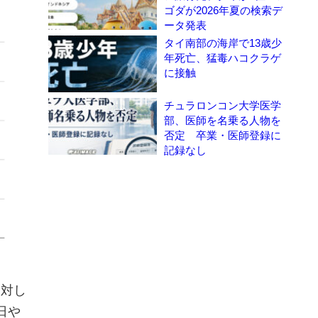
ゴダが2026年夏の検索デ
ータ発表
タイ南部の海岸で13歳少
年死亡、猛毒ハコクラゲ
に接触
チュラロンコン大学医学
部、医師を名乗る人物を
否定 卒業・医師登録に
記録なし
に対し
日や