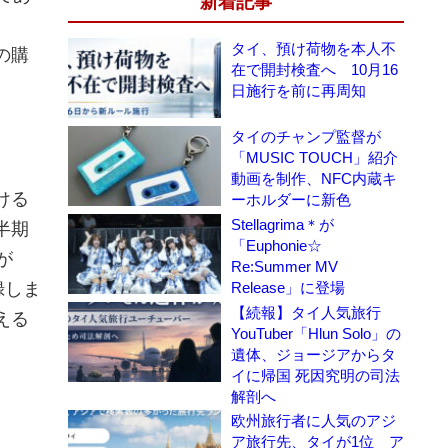
新着記事
）
タイ、預け荷物を本人不
の購
在で開封検査へ 10月16
日施行を前に再周知
タイのチャンプ監督が
「MUSIC TOUCH」紹介
動画を制作、NFC内蔵キ
ける
ーホルダーに新色
Stellagrima＊が
半期
「Euphonie☆
が
Re:Summer MV
録しま
Release」に登場
【続報】タイ人気旅行
える
YouTuber「Hlun Solo」の
遺体、ジョージアからタ
イに帰国 死因究明の司法
解剖へ
欧州旅行者に人気のアジ
ア旅行先、タイが1位 ア