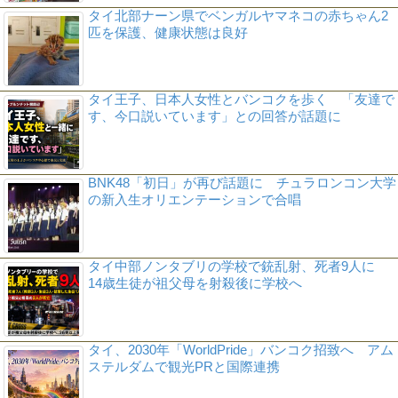
タイ北部ナーン県でベンガルヤマネコの赤ちゃん2
匹を保護、健康状態は良好
タイ王子、日本人女性とバンコクを歩く 「友達で
す、今口説いています」との回答が話題に
BNK48「初日」が再び話題に チュラロンコン大学
の新入生オリエンテーションで合唱
タイ中部ノンタブリの学校で銃乱射、死者9人に
14歳生徒が祖父母を射殺後に学校へ
タイ、2030年「WorldPride」バンコク招致へ アム
ステルダムで観光PRと国際連携