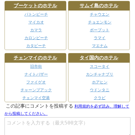
プーケットのホテル
サムイ島のホテル
パトンビーチ
チャウエン
マイカオ
チョエンモン
カマラ
ボープット
カロンビーチ
ラマイ
カタビーチ
マエナム
チェンマイのホテル
タイ国内のホテル
旧市街
スコータイ
ナイトバザー
カンチャナブリ
ファイゲオ
ホアヒン
チャーンプアック
ウドンタニ
チェンマイ空港
クラビ