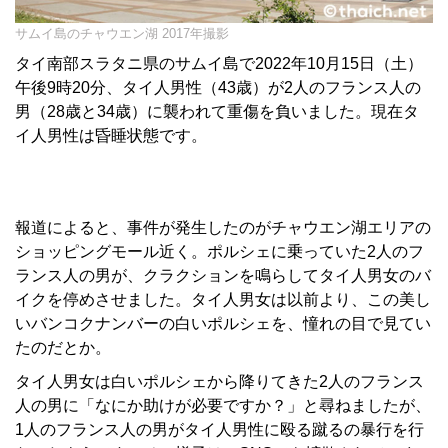
サムイ島のチャウエン湖 2017年撮影
タイ南部スラタニ県のサムイ島で2022年10月15日（土）
午後9時20分、タイ人男性（43歳）が2人のフランス人の
男（28歳と34歳）に襲われて重傷を負いました。現在タ
イ人男性は昏睡状態です。
報道によると、事件が発生したのがチャウエン湖エリアの
ショッピングモール近く。ポルシェに乗っていた2人のフ
ランス人の男が、クラクションを鳴らしてタイ人男女のバ
イクを停めさせました。タイ人男女は以前より、この美し
いバンコクナンバーの白いポルシェを、憧れの目で見てい
たのだとか。
タイ人男女は白いポルシェから降りてきた2人のフランス
人の男に「なにか助けが必要ですか？」と尋ねましたが、
1人のフランス人の男がタイ人男性に殴る蹴るの暴行を行