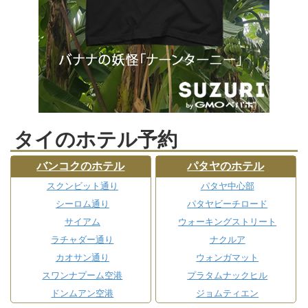
タイのホテル予約
バンコクのホテル
パタヤのホテル
スクンビット通り
パタヤ中心部
シーロム通り
パタヤビーチロード
サイアム
ウォーキングストリート
ラチャダー通り
ナクルア
カオサン通り
ウォンガマット
スワンナプーム空港
プラタムナックヒル
ドンムアン空港
ジョムティエン