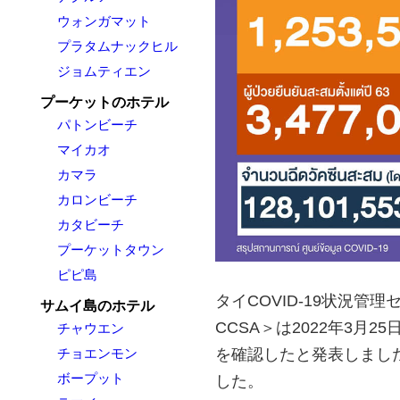
ウォンガマット
プラタムナックヒル
ジョムティエン
プーケットのホテル
パトンビーチ
マイカオ
カマラ
カロンビーチ
カタビーチ
プーケットタウン
ピピ島
タイCOVID-19状況管理センター＜t
サムイ島のホテル
CCSA＞は2022年3月2
チャウエン
チョエンモン
を確認したと発表しました
ボープット
した。