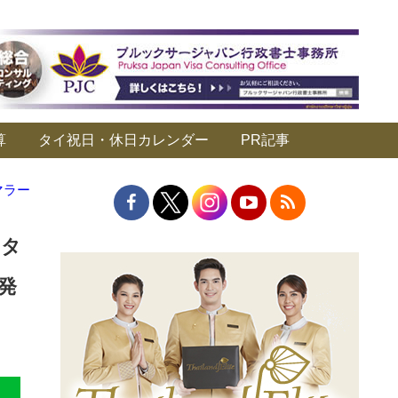
算
タイ祝日・休日カレンダー
PR記事
マラー
ータ
日発