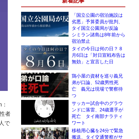
新着記事
「国立公園の宿泊施設は
劣悪」予算委員が批判、
タイ国立公園局が反論
シミラン諸島は8年前から
宿泊禁止
タイの今日は何の日？ 8
月6日は「対日宣戦布告は
無効」と宣言した日
鶏小屋の資材を巡り義兄
弟が口論、52歳男性死
亡 義兄は現場で警察待
つ
サッカー試合中のグラウ
on：
ンドに落雷、24歳選手が
性者
死亡 タイ南部ナラティ
ワート
人で
移植用心臓を24分で緊急
搬送、タイ交通警察がサ