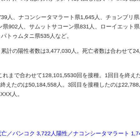
739人、ナコンシータマラート県1,645人、チョンブリ県1,
県902人、サムットサコーン県831人、ローイエット県6
、パトゥムタニ県535人など。
計の陽性者数は3,477,030人。死亡者数は合わせて24,
まで合わせて128,101,5530回を接種。1回目を終え
も終えたのは50,184,558人。3回目を接種したのは22,788,
XXX人。
人死亡／バンコク 3,722人陽性／ナコンシータマラート 1,7