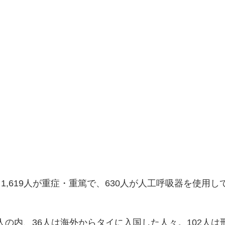
中。1,619人が重症・重篤で、630人が人工呼吸器を使用し
0人の内、36人は海外からタイに入国した人々。102人は