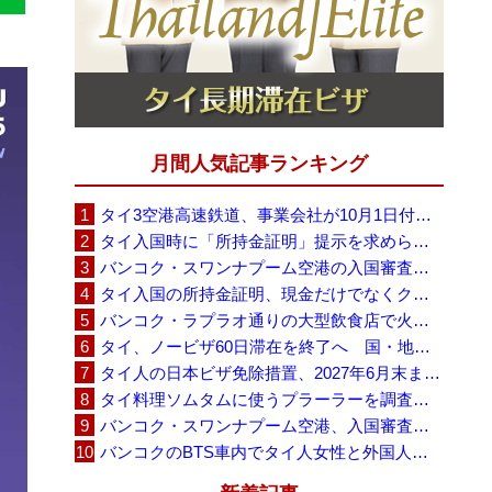
月間人気記事ランキング
タイ3空港高速鉄道、事業会社が10月1日付の契約終了を通知 「現時点での撤退決定ではない」
タイ入国時に「所持金証明」提示を求められる場合も、タイ政府観光庁が外国人旅行者に再周知
バンコク・スワンナプーム空港の入国審査に長蛇の列、SNSで「3～4時間待ち」との投稿が拡散
タイ入国の所持金証明、現金だけでなくクレジットカードや銀行明細も提示可能
バンコク・ラプラオ通りの大型飲食店で火災、27人死亡・多数負傷
タイ、ノービザ60日滞在を終了へ 国・地域別に30日・15日へ再編
タイ人の日本ビザ免除措置、2027年6月末まで延長 不安広がる中でひとまず安堵
タイ料理ソムタムに使うプラーラーを調査へ、大学新入生4,233人が肝吸虫感染
バンコク・スワンナプーム空港、入国審査で2～3時間待ちの時間帯も 審査厳格化と人員不足が影響か
バンコクのBTS車内でタイ人女性と外国人学生グループが口論、騒音めぐる動画が拡散