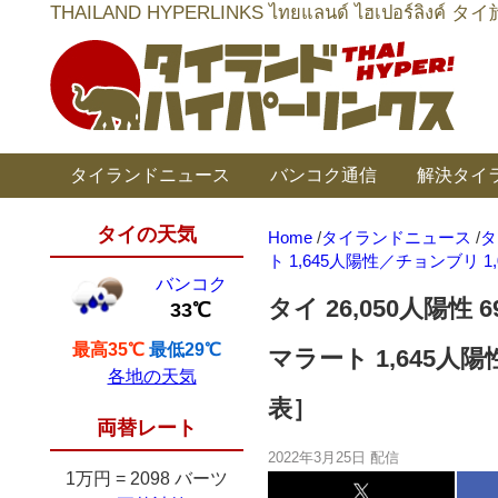
THAILAND HYPERLINKS ไทยแลนด์ ไฮเป
タイランドニュース
バンコク通信
解決タイ
タイの天気
Home
/
タイランドニュース
/
タ
ト 1,645人陽性／チョンブリ 1
バンコク
タイ 26,050人陽
33℃
最高35℃
最低29℃
マラート 1,645人陽
各地の天気
表］
両替レート
2022年3月25日 配信
1万円
=
2098 バーツ