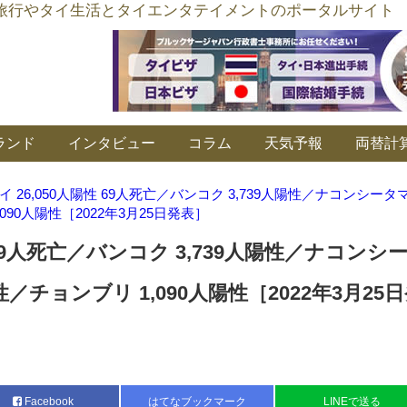
อร์ลิงค์ タイ旅行やタイ生活とタイエンタテイメントのポータルサイト
ランド
インタビュー
コラム
天気予報
両替計
イ 26,050人陽性 69人死亡／バンコク 3,739人陽性／ナコンシータ
,090人陽性［2022年3月25日発表］
性 69人死亡／バンコク 3,739人陽性／ナコンシ
性／チョンブリ 1,090人陽性［2022年3月25
Facebook
はてなブックマーク
LINEで送る