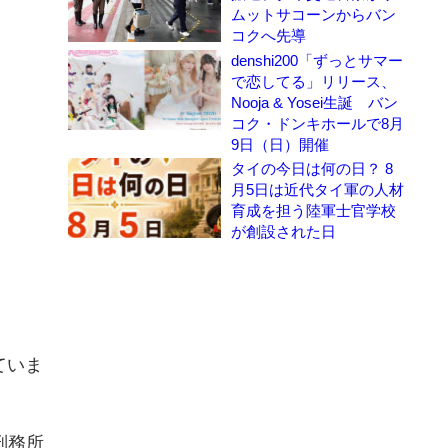
ムットサコーンからバン
コクへ先導
denshi200「ずっとサマー
で恋してる」リリース、
Nooja & Yosei生誕 バン
コク・ドンキホールで8月
9日（日）開催
タイの今日は何の日？ 8
月5日は近代タイ軍の人材
育成を担う陸軍士官学校
が創設された日
ていま
刑務所