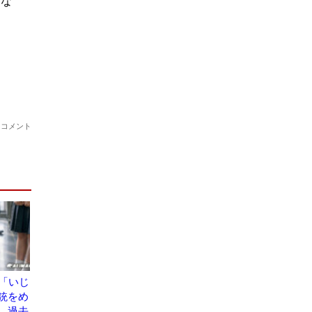
が「いじ
銃をめ
、過去