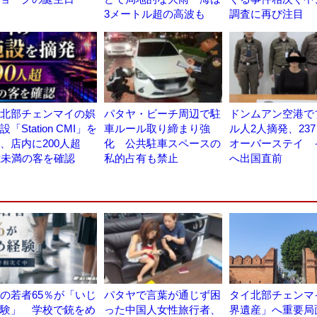
3メートル超の高波も
調査に再び注目
北部チェンマイの娯
パタヤ・ビーチ周辺で駐
ドンムアン空港で
「Station CMI」を
車ルール取り締まり強
ル人2人摘発、23
、店内に200人超
化 公共駐車スペースの
オーバーステイ 
歳未満の客を確認
私的占有も禁止
へ出国直前
の若者65％が「いじ
パタヤで言葉が通じず困
タイ北部チェンマ
験」 学校で銃をめ
った中国人女性旅行者、
界遺産」へ重要局