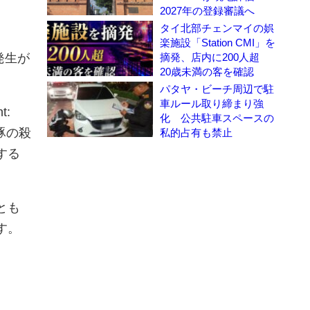
2027年の登録審議へ
タイ北部チェンマイの娯
楽施設「Station CMI」を
発生が
摘発、店内に200人超
20歳未満の客を確認
パタヤ・ビーチ周辺で駐
車ルール取り締まり強
t:
化 公共駐車スペースの
豚の殺
私的占有も禁止
する
とも
す。