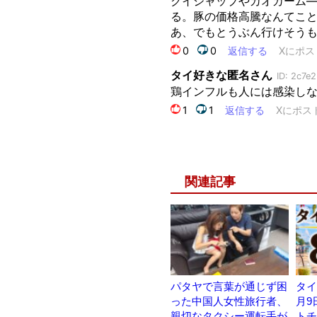
関連記事
パタヤで言葉が通じず困
タイ
った中国人女性旅行者、
月9
親切なタクシー運転手が
トチ