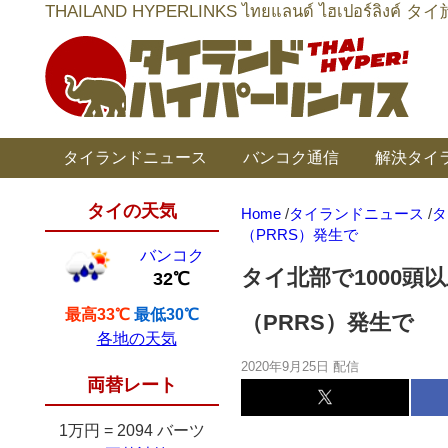
THAILAND HYPERLINKS ไทยแลนด์ ไฮเป
タイランドニュース
バンコク通信
解決タイ
タイの天気
Home
/
タイランドニュース
/
タ
（PRRS）発生で
バンコク
タイ北部で1000頭
32℃
最高33℃
最低30℃
（PRRS）発生で
各地の天気
2020年9月25日 配信
両替レート
1万円
=
2094 バーツ