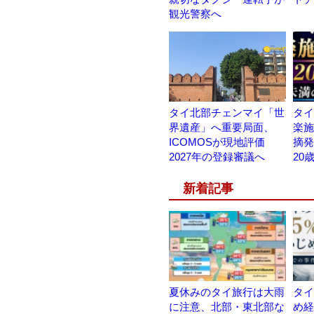
観光警察へ
タイ北部チェンマイ「世
タイ
界遺産」へ重要局面、
楽施設
ICOMOSが現地評価
摘発
2027年の登録審議へ
20
新着記事
夏休みのタイ旅行は大雨
タイ
に注意、北部・東北部な
め経