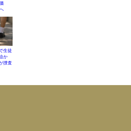
地評価
議へ
で生徒
脅迫か
が捜査