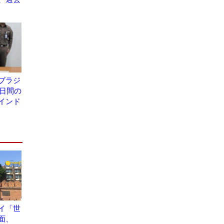
ブラジ
7日間の
インド
イ「世
面、