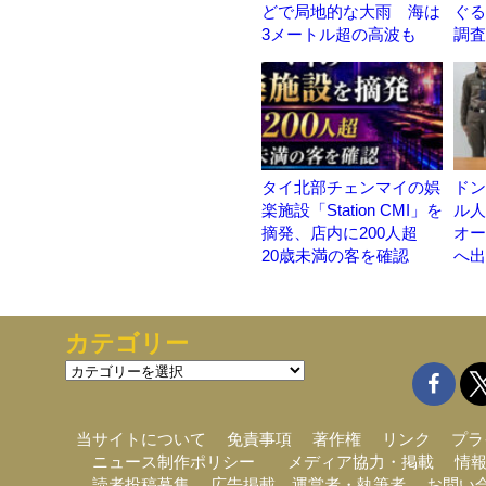
どで局地的な大雨 海は
ぐる
3メートル超の高波も
調査
タイ北部チェンマイの娯
ドン
楽施設「Station CMI」を
ル人
摘発、店内に200人超
オー
20歳未満の客を確認
へ出
カテゴリー
カ
テ
ゴ
リ
当サイトについて
免責事項
著作権
リンク
プラ
ー
ニュース制作ポリシー
メディア協力・掲載
情
読者投稿募集
広告掲載
運営者・執筆者
お問い