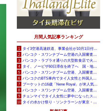
月間人気記事ランキング
タイ3空港高速鉄道、事業会社が10月1日付の契約終了を通知 「現時点での撤退決定ではない」
バンコク・スワンナプーム空港の入国審査に長蛇の列、SNSで「3～4時間待ち」との投稿が拡散
バンコク・ラプラオ通りの大型飲食店で火災、27人死亡・多数負傷
タイ、ノービザ60日滞在を終了へ 国・地域別に30日・15日へ再編
バンコク・スワンナプーム空港、入国審査で2～3時間待ちの時間帯も 審査厳格化と人員不足が影響か
バンコクのBTS車内でタイ人女性と外国人学生グループが口論、騒音めぐる動画が拡散
プーケットの16歳「Nene Royal」が米人気番組で圧巻の演奏、審査員4人全員が「Yes」
バンコク・スワンナプーム空港、入国審査の自動化ゲート拡充へ 2026年9月に第2段階
チェンマイでタイ人女性に夢中になったスウェーデン人男性、全財産を失い捨てられる
タイの水かけ祭り・ソンクラーンが東京・豊洲に、「BUBBLE SONGKRAN FESTIVAL 2026」8月1日から5日間