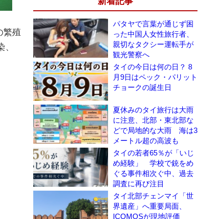
新着記事
パタヤで言葉が通じず困
の繁殖
った中国人女性旅行者、
親切なタクシー運転手が
染、
観光警察へ
タイの今日は何の日？ 8
月9日はペック・パリット
チョークの誕生日
夏休みのタイ旅行は大雨
に注意、北部・東北部な
どで局地的な大雨 海は3
メートル超の高波も
タイの若者65％が「いじ
め経験」 学校で銃をめ
ぐる事件相次ぐ中、過去
調査に再び注目
タイ北部チェンマイ「世
界遺産」へ重要局面、
ICOMOSが現地評価