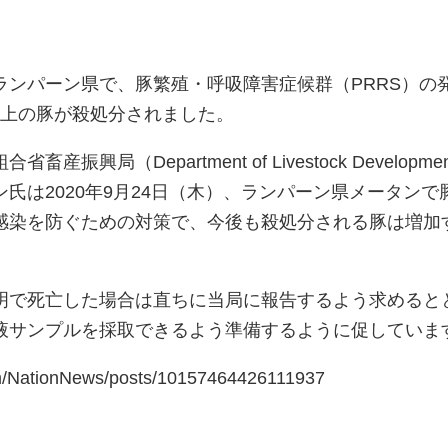
ランパーン県で、豚繁殖・呼吸障害症候群（PRRS）の
頭以上の豚が殺処分されました。
興局（Department of Livestock Developmen
ン氏は2020年9月24日（木）、ランパーン県メータンで
感染を防ぐための対策で、今後も殺処分される豚は増加
明で死亡した場合は直ちに当局に報告するよう求めると
液サンプルを採取できるよう準備するように促していま
om/NationNews/posts/10157464426111937