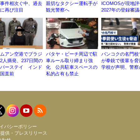
事件相次ぐ中、過去
親切なタクシー運転手が
ICOMOSが現
に再び注目
観光警察へ
2027年の登録審
ムアン空港でブラジ
パタヤ・ビーチ周辺で駐
バンコクの名門校
2人摘発、237日間の
車ルール取り締まり強
が拳銃で後輩を
バーステイ インド
化 公共駐車スペースの
学校が声明、警察
国直前
私的占有も禁止
イバシーポリシー
報提供・プレスリリース
合わせ