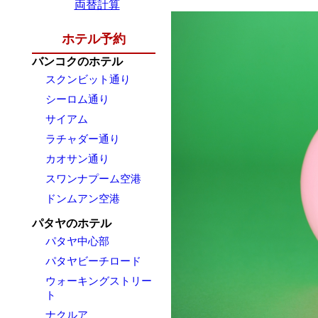
両替計算
ホテル予約
バンコクのホテル
スクンビット通り
シーロム通り
サイアム
ラチャダー通り
カオサン通り
スワンナプーム空港
ドンムアン空港
パタヤのホテル
パタヤ中心部
パタヤビーチロード
ウォーキングストリー
ト
ナクルア