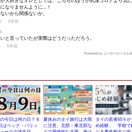
の今日は何の日？ 8
夏休みのタイ旅行は大雨
タイの若者65％
日はペック・パリッ
に注意、北部・東北部な
め経験」 学校で
ョークの誕生日
どで局地的な大雨 海は
ぐる事件相次ぐ中