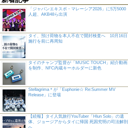
「ジャパンエキスポ・マレーシア2026」に5万5000
人超、AKB48ら出演
タイ、預け荷物を本人不在で開封検査へ 10月16日
施行を前に再周知
タイのチャンプ監督が「MUSIC TOUCH」紹介動画
を制作、NFC内蔵キーホルダーに新色
Stellagrima＊が「Euphonie☆ Re:Summer MV
Release」に登場
【続報】タイ人気旅行YouTuber「Hlun Solo」の遺
体、ジョージアからタイに帰国 死因究明の司法解剖
へ