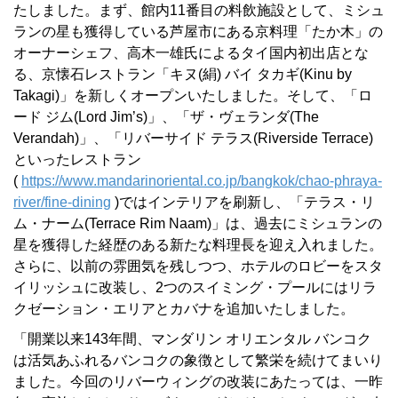
たしました。まず、館内11番目の料飲施設として、ミシュ
ランの星も獲得している芦屋市にある京料理「たか木」の
オーナーシェフ、高木一雄氏によるタイ国内初出店とな
る、京懐石レストラン「キヌ(絹) バイ タカギ(Kinu by
Takagi)」を新しくオープンいたしました。そして、「ロ
ード ジム(Lord Jim’s)」、「ザ・ヴェランダ(The
Verandah)」、「リバーサイド テラス(Riverside Terrace)
といったレストラン
(
https://www.mandarinoriental.co.jp/bangkok/chao-phraya-
river/fine-dining
)ではインテリアを刷新し、「テラス・リ
ム・ナーム(Terrace Rim Naam)」は、過去にミシュランの
星を獲得した経歴のある新たな料理長を迎え入れました。
さらに、以前の雰囲気を残しつつ、ホテルのロビーをスタ
イリッシュに改装し、2つのスイミング・プールにはリラ
クゼーション・エリアとカバナを追加いたしました。
「開業以来143年間、マンダリン オリエンタル バンコク
は活気あふれるバンコクの象徴として繁栄を続けてまいり
ました。今回のリバーウィングの改装にあたっては、一昨