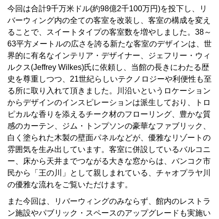
今回は合計9千万米ドル(約98億2千100万円)を投下し、リ
バーウィング内の全ての客室を改装し、客室の構成を変え
ることで、スイートタイプの客室数を増やしました。38～
63平方メートルの広さを誇る新たな客室のデザインは、世
界的に有名なインテリア・デザイナー、ジェフリー・ウィ
ルクス(Jeffrey Wilkes)氏に依頼し、当館の長きにわたる歴
史を尊重しつつ、21世紀らしいテクノロジーや利便性も至
る所に取り入れて頂きました。川沿いというロケーション
からデザインのインスピレーションは派生しており、トロ
ピカルな香りを添えるチーク材のフローリング、豊かな質
感のカーテン、ジム・トンプソンの豪華なファブリック、
白く塗られた木製の壁面パネルなどが、優雅なリゾートの
雰囲気を生み出しています。客室に併設しているバルコニ
ー、床から天井までつながる大きな窓からは、バンコク市
民から「王の川」として親しまれている、チャオプラヤ川
の優雅な流れをご覧いただけます。
また今回は、リバーウィングのみならず、館内のレストラ
ン施設やパブリック・スペースのアップグレードも実施い