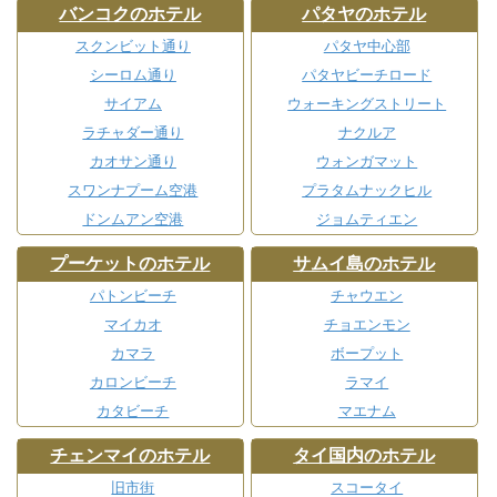
バンコクのホテル
パタヤのホテル
スクンビット通り
パタヤ中心部
シーロム通り
パタヤビーチロード
サイアム
ウォーキングストリート
ラチャダー通り
ナクルア
カオサン通り
ウォンガマット
スワンナプーム空港
プラタムナックヒル
ドンムアン空港
ジョムティエン
プーケットのホテル
サムイ島のホテル
パトンビーチ
チャウエン
マイカオ
チョエンモン
カマラ
ボープット
カロンビーチ
ラマイ
カタビーチ
マエナム
チェンマイのホテル
タイ国内のホテル
旧市街
スコータイ