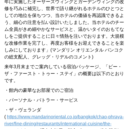
年に実施したオーサーズウィングとガーデンウィングの改
修を巧みに補完し、世界で語り継がれるホテルのひとつと
しての地位を保ちつつ、当ホテルの価値を再認識できるよ
う、細心の注意を払い設計いたしました。当ホテルのチー
ム全員がきめ細やかなサービスと、温かいタイのおもてな
しをご提供することに日々情熱を注いでおります。大規模
な改修作業を完了し、再度お客様をお迎えできることを楽
しみにしております」(マンダリン オリエンタル バンコク
の総支配人、グレッグ・リデルのコメント)
来年3月末までご案内している宿泊パッケージ、「ビー・
ザ・ファースト・トゥー・ステイ」の概要は以下のとおり
です。
・館内の豪華なお部屋でのご宿泊
・パーソナル・バトラー・サービス
・ザ・ヴェランダ
(
https://www.mandarinoriental.co.jp/bangkok/chao-phraya-
river/fine-dining/restaurants/international-cuisine/the-