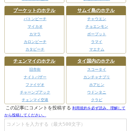
プーケットのホテル
サムイ島のホテル
パトンビーチ
チャウエン
マイカオ
チョエンモン
カマラ
ボープット
カロンビーチ
ラマイ
カタビーチ
マエナム
チェンマイのホテル
タイ国内のホテル
旧市街
スコータイ
ナイトバザー
カンチャナブリ
ファイゲオ
ホアヒン
チャーンプアック
ウドンタニ
チェンマイ空港
クラビ