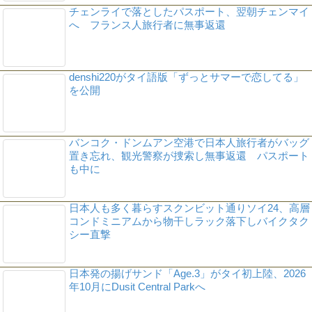
チェンライで落としたパスポート、翌朝チェンマイ
へ フランス人旅行者に無事返還
denshi220がタイ語版「ずっとサマーで恋してる」
を公開
バンコク・ドンムアン空港で日本人旅行者がバッグ
置き忘れ、観光警察が捜索し無事返還 パスポート
も中に
日本人も多く暮らすスクンビット通りソイ24、高層
コンドミニアムから物干しラック落下しバイクタク
シー直撃
日本発の揚げサンド「Age.3」がタイ初上陸、2026
年10月にDusit Central Parkへ