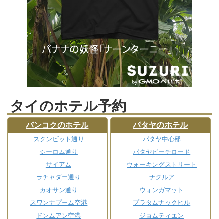
タイのホテル予約
バンコクのホテル
パタヤのホテル
スクンビット通り
パタヤ中心部
シーロム通り
パタヤビーチロード
サイアム
ウォーキングストリート
ラチャダー通り
ナクルア
カオサン通り
ウォンガマット
スワンナプーム空港
プラタムナックヒル
ドンムアン空港
ジョムティエン