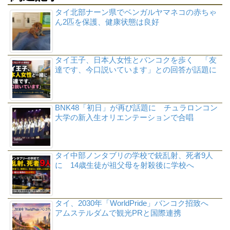
タイ北部ナーン県でベンガルヤマネコの赤ちゃ
ん2匹を保護、健康状態は良好
タイ王子、日本人女性とバンコクを歩く 「友
達です、今口説いています」との回答が話題に
BNK48「初日」が再び話題に チュラロンコン
大学の新入生オリエンテーションで合唱
タイ中部ノンタブリの学校で銃乱射、死者9人
に 14歳生徒が祖父母を射殺後に学校へ
タイ、2030年「WorldPride」バンコク招致へ
アムステルダムで観光PRと国際連携