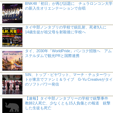
BNK48「初日」が再び話題に チュラロンコン大学
の新入生オリエンテーションで合唱
タイ中部ノンタブリの学校で銃乱射、死者9人に
14歳生徒が祖父母を射殺後に学校へ
タイ、2030年「WorldPride」バンコク招致へ アム
ステルダムで観光PRと国際連携
SIN、トップ・ピヤワット、マーチ・チュターウッ
トが東京でファンミ＆ライブ G-Yu Creativeがタイ
のソフトパワー発信
【速報】タイ中部ノンタブリーの学校で銃撃事件
教師2人死亡、少なくとも15人負傷との報道 銃撃
した生徒も死亡