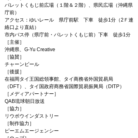
パレットくもじ前広場（１階＆２階）、県民広場（沖縄県
庁前）
アクセス：ゆいレール 県庁前駅 下車 徒歩1分（2Ｆ連
絡口より直結）
市内バス停（県庁前・パレットくもじ前）下車 徒歩1分
［主催］
沖縄県、G-Yu Creative
［協賛］
チャーンビール
［後援］
在福岡タイ王国総領事館、タイ商務省外国貿易局
（DFT）、タイ国政府商務省国際貿易振興局（DITP）
［メディアパートナー］
QAB琉球朝日放送
［協力］
リウボウインダストリー
［制作協力］
ピーエムエージェンシー