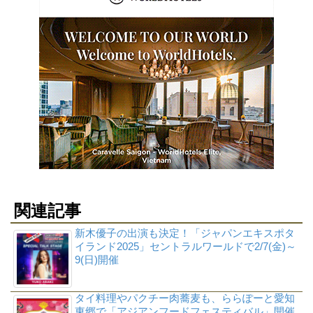
関連記事
新木優子の出演も決定！「ジャパンエキスポタ
イランド2025」セントラルワールドで2/7(金)～
9(日)開催
タイ料理やパクチー肉蕎麦も、ららぽーと愛知
東郷で「アジアンフードフェスティバル」開催