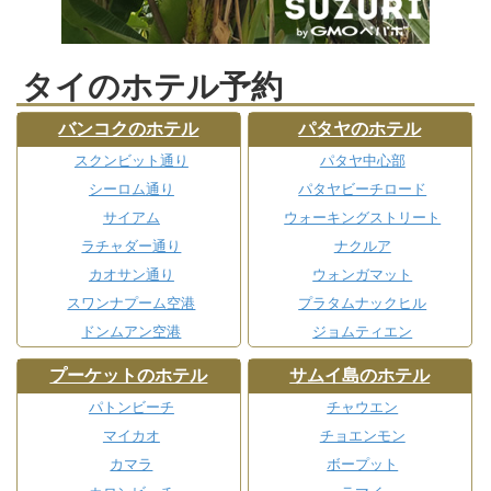
タイのホテル予約
バンコクのホテル
パタヤのホテル
スクンビット通り
パタヤ中心部
シーロム通り
パタヤビーチロード
サイアム
ウォーキングストリート
ラチャダー通り
ナクルア
カオサン通り
ウォンガマット
スワンナプーム空港
プラタムナックヒル
ドンムアン空港
ジョムティエン
プーケットのホテル
サムイ島のホテル
パトンビーチ
チャウエン
マイカオ
チョエンモン
カマラ
ボープット