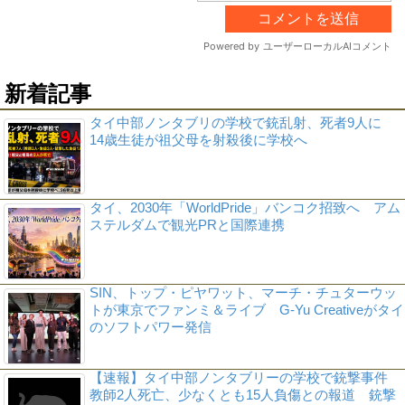
新着記事
タイ中部ノンタブリの学校で銃乱射、死者9人に
14歳生徒が祖父母を射殺後に学校へ
タイ、2030年「WorldPride」バンコク招致へ アム
ステルダムで観光PRと国際連携
SIN、トップ・ピヤワット、マーチ・チュターウッ
トが東京でファンミ＆ライブ G-Yu Creativeがタイ
のソフトパワー発信
【速報】タイ中部ノンタブリーの学校で銃撃事件
教師2人死亡、少なくとも15人負傷との報道 銃撃