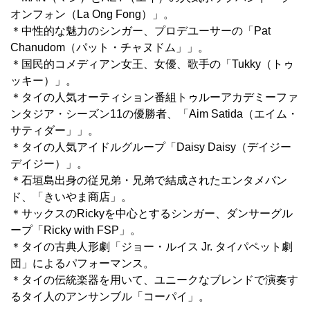
オンフォン（La Ong Fong）」。
＊中性的な魅力のシンガー、プロデユーサーの「Pat
Chanudom（パット・チャヌドム」」。
＊国民的コメディアン女王、女優、歌手の「Tukky（トゥ
ッキー）」。
＊タイの人気オーティション番組トゥルーアカデミーファ
ンタジア・シーズン11の優勝者、「Aim Satida（エイム・
サティダー」」。
＊タイの人気アイドルグループ「Daisy Daisy（デイジー
デイジー）」。
＊石垣島出身の従兄弟・兄弟で結成されたエンタメバン
ド、「きいやま商店」。
＊サックスのRickyを中心とするシンガー、ダンサーグル
ープ「Ricky with FSP」。
＊タイの古典人形劇「ジョー・ルイス Jr. タイパペット劇
団」によるパフォーマンス。
＊タイの伝統楽器を用いて、ユニークなブレンドで演奏す
るタイ人のアンサンブル「コーパイ」。