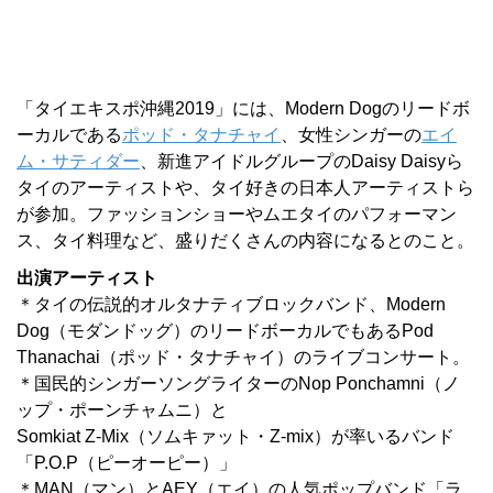
「タイエキスポ沖縄2019」には、Modern Dogのリードボ
ーカルである
ポッド・タナチャイ
、女性シンガーの
エイ
ム・サティダー
、新進アイドルグループのDaisy Daisyら
タイのアーティストや、タイ好きの日本人アーティストら
が参加。ファッションショーやムエタイのパフォーマン
ス、タイ料理など、盛りだくさんの内容になるとのこと。
出演アーティスト
＊タイの伝説的オルタナティブロックバンド、Modern
Dog（モダンドッグ）のリードボーカルでもあるPod
Thanachai（ポッド・タナチャイ）のライブコンサート。
＊国民的シンガーソングライターのNop Ponchamni（ノ
ップ・ポーンチャムニ）と
Somkiat Z-Mix（ソムキァット・Z-mix）が率いるバンド
「P.O.P（ピーオーピー）」
＊MAN（マン）とAEY（エイ）の人気ポップバンド「ラ