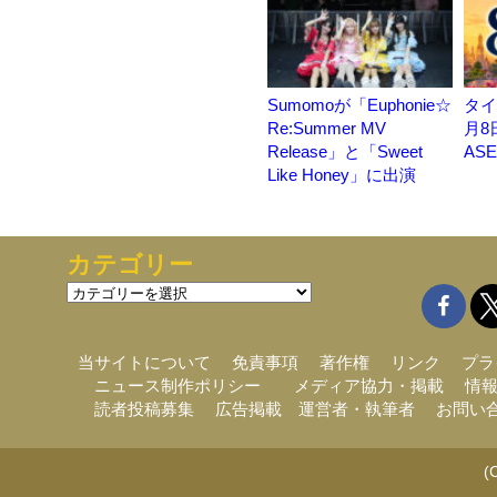
Sumomoが「Euphonie☆
タイ
Re:Summer MV
月8
Release」と「Sweet
AS
Like Honey」に出演
カテゴリー
カ
テ
ゴ
リ
当サイトについて
免責事項
著作権
リンク
プラ
ー
ニュース制作ポリシー
メディア協力・掲載
情
読者投稿募集
広告掲載
運営者・執筆者
お問い
(