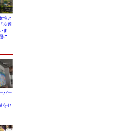
女性と
「友達
いま
題に
ーパー
店舗をセ