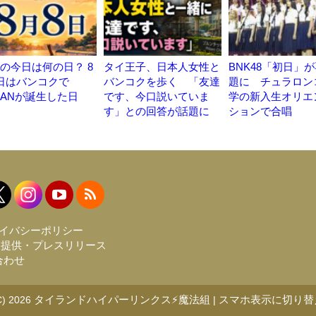
の今日は何の日？ 8
タイ王子、日本人女性と
BNK48「初日」
日はバンコクで
バンコクを歩く 「友達
題に チュラロン
EANが誕生した日
です、今口説いていま
学の新入生オリエ
す」との回答が話題に
ションで合唱
イバシーポリシー
報提供・プレスリリース
合わせ
タイランドハイパーリンクス⚡魔法組
スマホ表示に切り替
C) 2026
|