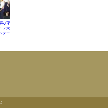
が再び話
コン大
ンテー
え