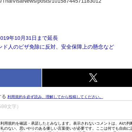
om/ThaiVisaNews/posts/10158744571183012
19年10月31日まで延長
ンド人のビザ免除に反対、安全保障上の懸念など
k