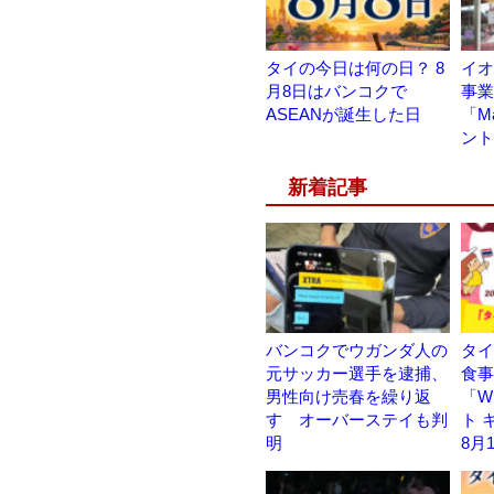
タイの今日は何の日？ 8
イオ
月8日はバンコクで
事
ASEANが誕生した日
「M
ント
新着記事
バンコクでウガンダ人の
タイ
元サッカー選手を逮捕、
食
男性向け売春を繰り返
「W
す オーバーステイも判
ト 
明
8月