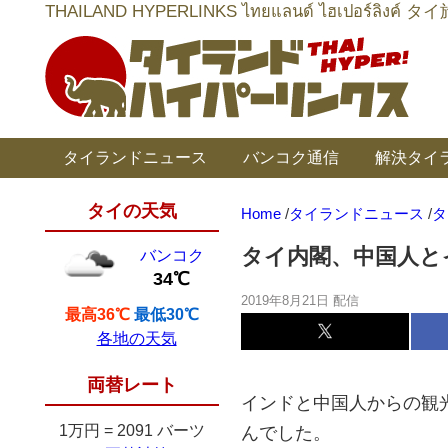
THAILAND HYPERLINKS ไทยแลนด์ ไฮเป
タイランドニュース
バンコク通信
解決タイ
タイの天気
Home
/
タイランドニュース
/
タ
タイ内閣、中国人と
バンコク
34℃
2019年8月21日 配信
最高36℃
最低30℃
各地の天気
両替レート
インドと中国人からの観
1万円
=
2091 バーツ
んでした。