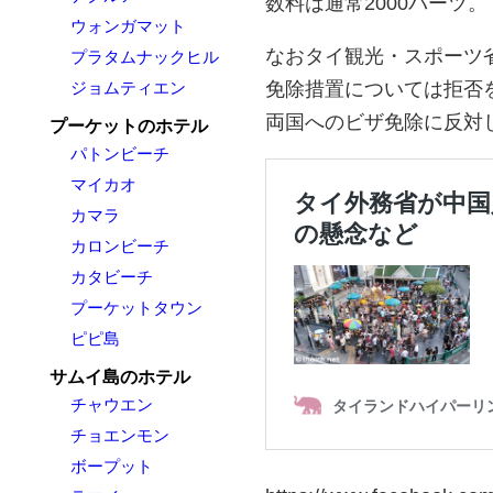
数料は通常2000バーツ。
ウォンガマット
なおタイ観光・スポーツ
プラタムナックヒル
ジョムティエン
免除措置については拒否
両国へのビザ免除に反対
プーケットのホテル
パトンビーチ
マイカオ
カマラ
カロンビーチ
カタビーチ
プーケットタウン
ピピ島
サムイ島のホテル
チャウエン
チョエンモン
ボープット