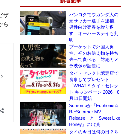
新着記事
バンコクでウガンダ人の
ビザ
元サッカー選手を逮捕、
から
男性向け売春を繰り返
す オーバーステイも判
明
プーケットで外国人男
性、祠のお供え物を持ち
去って食べる 防犯カメ
ラ映像が話題に
タイ・セレクト認定店で
食事してプレゼント
「WHAT’S タイ・セレク
ト キャンペーン 2026」8
月11日開始
Sumomoが「Euphonie☆
Re:Summer MV
Release」と「Sweet Like
Honey」に出演
タイの今日は何の日？ 8