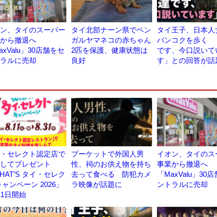
ン、タイのスーパー
タイ北部ナーン県でベン
タイ王子、日本人
業から撤退へ
ガルヤマネコの赤ちゃん
バンコクを歩く 
axValu」30店舗をセ
2匹を保護、健康状態は
です、今口説いて
ラルに売却
良好
す」との回答が話
・セレクト認定店で
プーケットで外国人男
イオン、タイのス
事してプレゼント
性、祠のお供え物を持ち
事業から撤退へ
HAT’S タイ・セレク
去って食べる 防犯カメ
「MaxValu」30
キャンペーン 2026」
ラ映像が話題に
ントラルに売却
11日開始