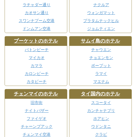
ラチャダー通り
ナクルア
カオサン通り
ウォンガマット
スワンナプーム空港
プラタムナックヒル
ドンムアン空港
ジョムティエン
プーケットのホテル
サムイ島のホテル
パトンビーチ
チャウエン
マイカオ
チョエンモン
カマラ
ボープット
カロンビーチ
ラマイ
カタビーチ
マエナム
チェンマイのホテル
タイ国内のホテル
旧市街
スコータイ
ナイトバザー
カンチャナブリ
ファイゲオ
ホアヒン
チャーンプアック
ウドンタニ
チェンマイ空港
クラビ