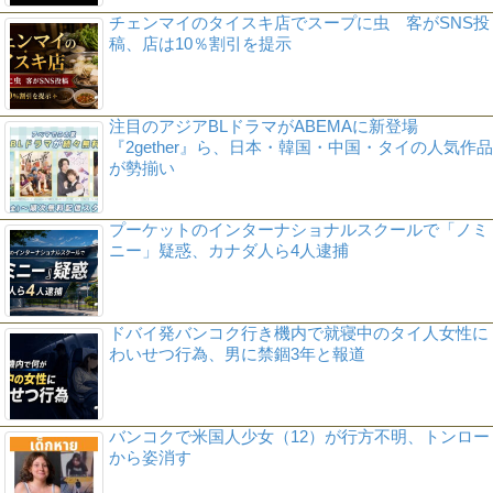
チェンマイのタイスキ店でスープに虫 客がSNS投
稿、店は10％割引を提示
注目のアジアBLドラマがABEMAに新登場
『2gether』ら、日本・韓国・中国・タイの人気作品
が勢揃い
プーケットのインターナショナルスクールで「ノミ
ニー」疑惑、カナダ人ら4人逮捕
ドバイ発バンコク行き機内で就寝中のタイ人女性に
わいせつ行為、男に禁錮3年と報道
バンコクで米国人少女（12）が行方不明、トンロー
から姿消す