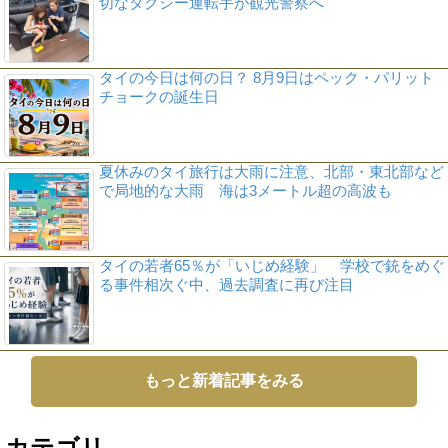
切なタクシー運転手が観光警察へ
タイの今日は何の日？ 8月9日はペック・パリット
チョークの誕生日
夏休みのタイ旅行は大雨に注意、北部・東北部など
で局地的な大雨 海は3メートル超の高波も
タイの若者65％が「いじめ経験」 学校で銃をめぐ
る事件相次ぐ中、過去調査に再び注目
もっと新着記事をみる
カテゴリ