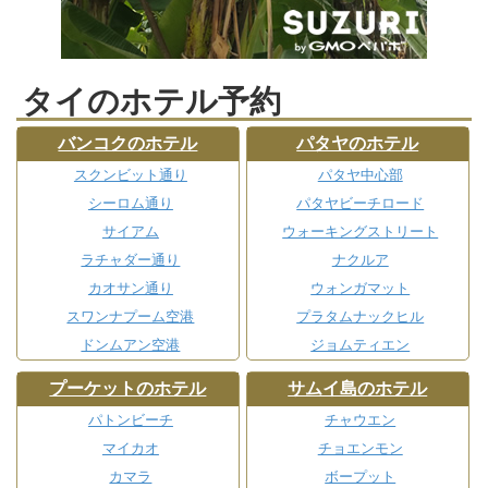
タイのホテル予約
バンコクのホテル
パタヤのホテル
スクンビット通り
パタヤ中心部
シーロム通り
パタヤビーチロード
サイアム
ウォーキングストリート
ラチャダー通り
ナクルア
カオサン通り
ウォンガマット
スワンナプーム空港
プラタムナックヒル
ドンムアン空港
ジョムティエン
プーケットのホテル
サムイ島のホテル
パトンビーチ
チャウエン
マイカオ
チョエンモン
カマラ
ボープット