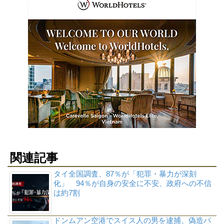
関連記事
タイ全国調査、87％が「犯罪・暴力が深刻
化」 94％が自身の安全に不安、政府への不信
は約7割
ドンムアン空港でスイス人の男を逮捕、偽造パ